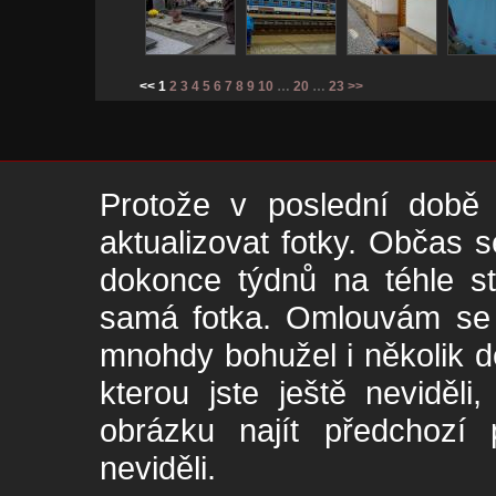
<< 1
2
3
4
5
6
7
8
9
10
…
20
…
23
>>
Protože v poslední době 
aktualizovat fotky. Občas s
dokonce týdnů na téhle s
samá fotka. Omlouvám se -
mnohdy bohužel i několik de
kterou jste ještě neviděl
obrázku najít předchozí p
neviděli.