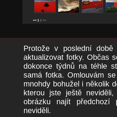
<< 1
2
>>
Protože v poslední době 
aktualizovat fotky. Občas s
dokonce týdnů na téhle s
samá fotka. Omlouvám se -
mnohdy bohužel i několik de
kterou jste ještě neviděl
obrázku najít předchozí p
neviděli.