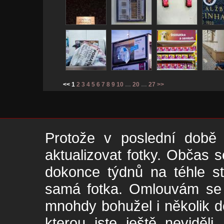
<< 1
2
3
4
5
6
7
8
9
10
…
20
…
27
>>
Protože v poslední době 
aktualizovat fotky. Občas s
dokonce týdnů na téhle s
samá fotka. Omlouvám se -
mnohdy bohužel i několik de
kterou jste ještě neviděl