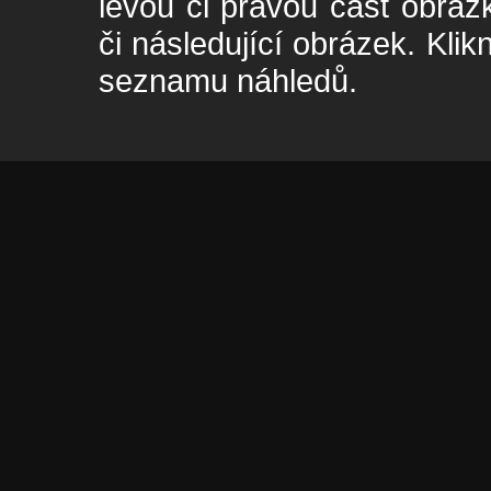
levou či pravou část obrá
či následující obrázek. Klik
seznamu náhledů.