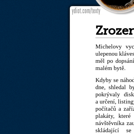
Zrozen
Michelovy vyc
ulepenou kláves
měl po dopsání
malém bytě.
Kdyby se náhodn
dne, shledal b
pokrývaly dis
a určení, listi
počítačů a zaří
plakáty, kter
návštěvníka za
skládající s