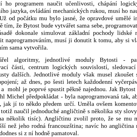
í ho programem naučit učenlivosti, chápání logický
ního jazyka, ovládání mechanických rukou, musí ho nauč
. Už od počátku mu bylo jasné, že opravdové umělé i
ě tím, že Bytost bude vytvářet sama sebe, programovat 
sadě dokonale simulovat základní pochody lidské 
tit naprogramováním, musí ji donutit k tomu, aby si vla
ím sama vytvořila.
ářel algoritmy, jednotlivé moduly Bytosti - p
cí části, centrum logických souvislostí, sledovac
usty dalších. Jednotlivé moduly však musel zkoušet 
pojení; až dnes, po šesti letech každodenní vyčerpáv
a mohl je poprvé spustit pěkně najednou. Jak Bytost
hl Michel předpokládat - byla naprogramovaná tak, ab
k, jak jí to někdo předem určí. Uměla ovšem komento
 totiž naučil jednoduché angličtině s několika sty slov
na několik tisíc). Angličtinu zvolil proto, že se mu
ší než jeho rodná francouzština; navíc ho angličtina
 dodnes si z ní hodně pamatoval.