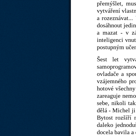
přemýšlet, mus
vytváření vlast
a rozeznávat..
dosáhnout jedin
a mazat - v zá
inteligenci vnu
postupným učen
Šest let vytv
samoprogramova
ovladače a spo
vzájemného pro
hotové všechny 
zareaguje nemo
sebe, nikoli ta
dělá - Michel ji
Bytost rozšíří 
daleko jednoduš
docela bavila a