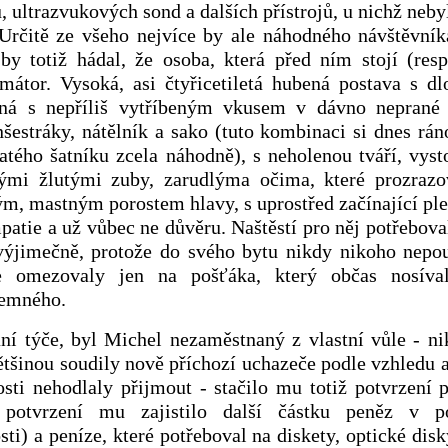
 ultrazvukových sond a dalších přístrojů, u nichž neby
 Určitě ze všeho nejvíce by ale náhodného návštěvní
y totiž hádal, že osoba, která před ním stojí (respe
amátor. Vysoká, asi čtyřicetiletá hubená postava s 
ná s nepříliš vytříbeným vkusem v dávno neprané 
šestráky, nátělník a sako (tuto kombinaci si dnes rá
tého šatníku zcela náhodně), s neholenou tváří, vys
ými žlutými zuby, zarudlýma očima, které prozrazo
m, mastným porostem hlavy, s uprostřed začínající pl
mpatie a už vůbec ne důvěru. Naštěstí pro něj potřebov
výjimečně, protože do svého bytu nikdy nikoho nepou
e omezovaly jen na pošťáka, který občas nosív
jemného.
í týče, byl Michel nezaměstnaný z vlastní vůle - ni
ětšinou soudily nově příchozí uchazeče podle vzhledu 
sti nehodlaly přijmout - stačilo mu totiž potvrzení 
o potvrzení mu zajistilo další částku peněz v 
ti) a peníze, které potřeboval na diskety, optické dis