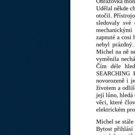
Obrazovka moni
Udělal někde ch
otočil. Přístro
sledovaly své
mechanickými p
zapnuté a cosi 
nebyl prázdný.
Michel na ně ne
vyměnila nechá
Čím déle hled
SEARCHING FOR
novorozeně i je
životem a odliš
její lůno, hledá
věci, které člo
elektrickém pro
Michel se stále
Bytost přihlásí