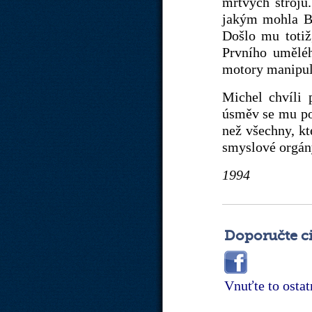
mrtvých strojů.
jakým mohla Byt
Došlo mu totiž,
Prvního uměléh
motory manipulá
Michel chvíli 
úsměv se mu pom
než všechny, kte
smyslové orgány
1994
Doporučte c
Vnuťte to osta