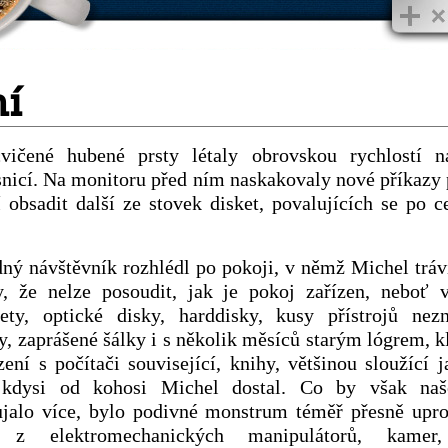
í
vičené hubené prsty létaly obrovskou rychlostí 
nicí. Na monitoru před ním naskakovaly nové příkazy
 obsadit další ze stovek disket, povalujících se po 
ý návštěvník rozhlédl po pokoji, v němž Michel tráv
y, že nelze posoudit, jak je pokoj zařízen, neboť 
kety, optické disky, harddisky, kusy přístrojů ne
ngy, zaprášené šálky i s několik měsíců starým lógrem, k
zení s počítači související, knihy, většinou sloužící
é kdysi od kohosi Michel dostal. Co by však na
ujalo více, bylo podivné monstrum téměř přesně upros
e z elektromechanických manipulátorů, kamer, 