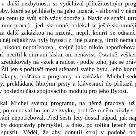
 a další nezbytnosti si vydělával příležitostným pr
soby, které se přihlásily na jeho inzerát - sliboval v n
ou cenu (a svůj slib vždy dodržel). Navíc se snažil ut
 moc práce) - jedl skromně, oblékal se ještě skromněji
a další zakázkou na inzerát, nepil, kouřit se odnau
o něj odjakživa byly bytosti z jiné planety, jimiž nemá 
, nikoho nepotřeboval, stejně jako nikdo nepotřebova
í, necítil k nim ani lásku, ani nenávist. Ostatně, veške
 zredukovaly na vztek a radost - podle toho, jak se práv
Žil jen s počítači mezi stěnami svého bytu. Jeho kont
nákupy, pošťáka a programy na zakázku. Michel sedě
y, překládané hbitými prsty a klávesnicí do příkazů
y poslední část spojovacího modulu pro jeho Bytost.
íkal Michel svému programu, na němž pracoval už 
o, pojmenoval ho jen ze zvyku, protože o něm nikdy s
ní nepotřeboval. Před šesti lety dostal nápad, jak nap
 by doopravdy přemýšlel, a dnes, po tolika letech ú
spustit. Věděl, že aby donutil stroj v podobě po