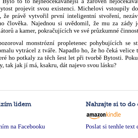
 Bylo to to nejneočekávanější a zároveň nejočekávat
ost projevit svou existenci. Michelovi vstoupily do 
 že právě vytvořil první inteligentní stvoření, nezáv
o člověka. Najednou si uvědomil, že mu za zády j
torů a kamer, pokračujících ve své průzkumné činnost
pozoroval monstrózní propletenec pohybujících se s
alu vytrácel z tváře. Napadlo ho, že ho čeká velice t
ré ho potkaly za těch šest let při tvorbě Bytosti. Poku
, tak jak jí má, ksakru, dát najevo svou lásku?
izím lidem
Nahrajte si to do
tním na Facebooku
Poslat si tenhle text