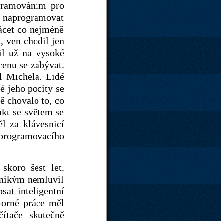
ogramováním pro
ěm naprogramovat
rácet co nejméně
, ven chodil jen
čil už na vysoké
cenu se zabývat.
l Michela. Lidé
ré jeho pocity se
ě chovalo to, co
akt se světem se
l za klávesnicí
 programovacího
skoro šest let.
 nikým nemluvil
sat inteligentní
morné práce měl
čítače skutečně