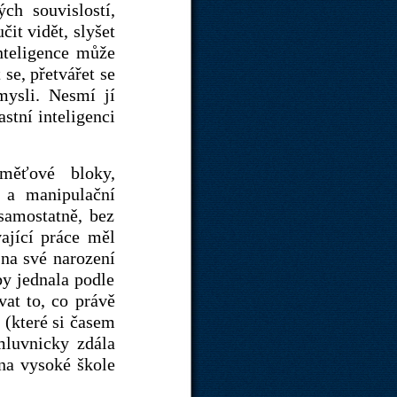
ch souvislostí,
it vidět, slyšet
nteligence může
se, přetvářet se
mysli. Nesmí jí
stní inteligenci
aměťové bloky,
í a manipulační
samostatně, bez
ající práce měl
 na své narození
y jednala podle
vat to, co právě
y (které si časem
 mluvnicky zdála
 na vysoké škole