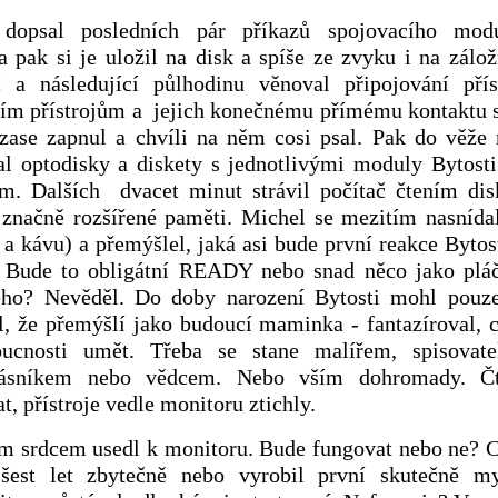
dopsal posledních pár příkazů spojovacího mod
a pak si je uložil na disk a spíše ze zvyku i na zálož
 a následující půlhodinu věnoval připojování přís
ším přístrojům a jejich konečnému přímému kontaktu s
zase zapnul a chvíli na něm cosi psal. Pak do věže
al optodisky a diskety s jednotlivými moduly Bytosti
m. Dalších dvacet minut strávil počítač čtením di
značně rozšířené paměti. Michel se mezitím nasnídal
 a kávu) a přemýšlel, jaká asi bude první reakce Bytos
e. Bude to obligátní READY nebo snad něco jako plá
ého? Nevěděl. Do doby narození Bytosti mohl pouze
l, že přemýšlí jako budoucí maminka - fantazíroval,
ucnosti umět. Třeba se stane malířem, spisovat
básníkem nebo vědcem. Nebo vším dohromady. Č
t, přístroje vedle monitoru ztichly.
ím srdcem usedl k monitoru. Bude fungovat nebo ne? C
 šest let zbytečně nebo vyrobil první skutečně my