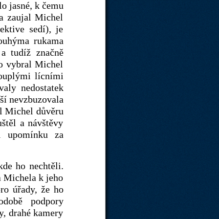
lo jasné, k čemu
ka zaujal Michel
ktive sedí), je
dlouhýma rukama
a tudíž značně
no vybral Michel
touplými lícními
valy nedostatek
eší nevzbuzovala
al Michel důvěru
štěl a návštěvy
al upomínku za
kde ho nechtěli.
a Michela k jeho
pro úřady, že ho
podobě podpory
ky, drahé kamery