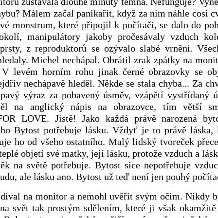
toru zůstávala dlouhé minuty temná. Nefunguje? Vyne
ybu? Málem začal panikařit, když za ním náhle cosi c
jové monstrum, které připojil k počítači, se dalo do p
 okolí, manipulátory jakoby pročesávaly vzduch ko
rsty, z reproduktorů se ozývalo slabé vrnění. Vše
hledaly. Michel nechápal. Obrátil zrak zpátky na monit
 V levém horním rohu jinak černé obrazovky se obje
jdřív nechápavě hleděl. Někde se stala chyba... Za chví
pavý výraz za pobavený úsměv, vzápětí vystřídaný 
ěl na anglický nápis na obrazovce, tím větší s
 LOVE. Jistě! Jako každá právě narozená byto
ho Bytost potřebuje lásku. Vždyť je to právě láska, 
uje ho od všeho ostatního. Malý lidský tvoreček přece
 teplé objetí své matky, její lásku, protože vzduch a lás
věk na světě potřebuje. Bytost sice nepotřebuje vzduc
udu, ale lásku ano. Bytost už teď není jen pouhý počít
 díval na monitor a nemohl uvěřit svým očím. Nikdy b
 na svět tak prostým sdělením, které ji však okamžitě