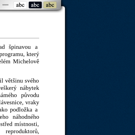
nad špinavou a
 programu, který
celém Michelově
il většinu svého
veškerý nábytek
známého původu
lávesnice, vraky
 jako podložka a
šeho náhodného
třed místnosti,
reproduktorů,