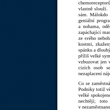
chemoreceptorů,
vlastně slouží.
sám. Málokdo b
geniální progr
a nohama, odě
zapáchající man
ze svého neboha
kostmi, zkažen
spánku a dlouhý
příliš velké sy
vzbuzovat jen 
cizích osob s
nezaplacení ná
Co se zaměstnán
Podniky totiž v
velké spokojeno
nechtějí; tot
v nezaměstnanos