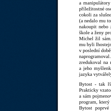
a manipulátory
příležitostné o
cokoli za slušn
(a nedalo mu to
nakoupit nebo z
škole a ženy pr
Michel žil sám
mu byli lhostejn
v poslední době
naprogramoval. 
zredukoval na 
a jeho myšlenk
jazyka vytvářel
Bytost - tak ř
Prakticky vzat
a sám pojmenová
program, který
Bytost poprvé 