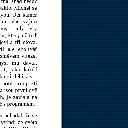
chal snad něco?
vaklo. Michel se
ohybu. Oči kamer
lem sebe svými
chny sondy byly
or, který už teď
vila tři slova.
li ale jeho tvář
úsměvem vítěze.
mysl mu dával.
st, jako každé
která dělá život
 poté, co opustí
ka jsou první dvě
h, je závislá na
ač s programem.
y nehádal, že se
 vyřadí ze světa