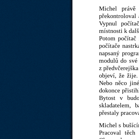
Michel právě 
překontroloval 
Vypnul počítač
místnosti k dal
Potom počítač 
počítače nastrk
napsaný progra
modulů do své 
z předvčerejška
objeví, že žij
Nebo něco jin
dokonce přistih
Bytost v budo
skladatelem, 
přestaly pracova
Michel s bušíc
Pracoval těch