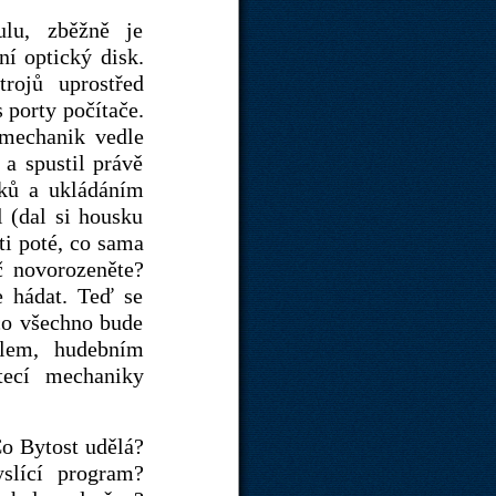
ulu, zběžně je
ní optický disk.
trojů uprostřed
 porty počítače.
 mechanik vedle
 a spustil právě
sků a ukládáním
 (dal si housku
ti poté, co sama
č novorozeněte?
 hádat. Teď se
 co všechno bude
elem, hudebním
tecí mechaniky
o Bytost udělá?
slící program?