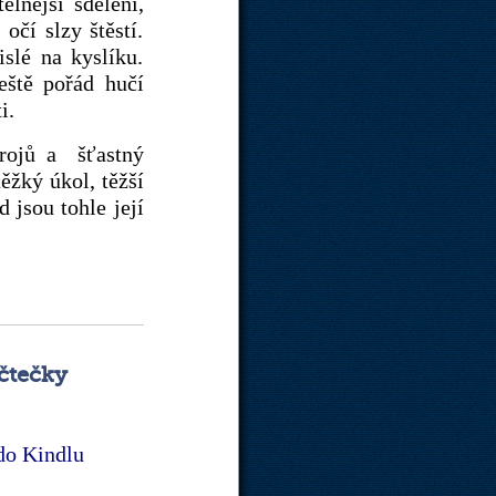
elnější sdělení,
očí slzy štěstí.
islé na kyslíku.
eště pořád hučí
i.
trojů a šťastný
ěžký úkol, těžší
d jsou tohle její
 čtečky
 do Kindlu