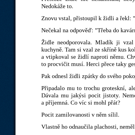
Nedokáže to.
Znovu vstal, přistoupil k židli a řek
Nečekal na odpověď: "Třeba do kavár
Židle neodporovala. Mladík ji vza
kuchyně. Tam si vzal ze skříně kus ko
a vtipkoval se židlí naproti němu. Chv
to procvičit musí. Herci přece taky ge
Pak odnesl židli zpátky do svého poko
Připadalo mu to trochu groteskní, al
Dávala mu jakýsi pocit jistoty. Nemo
a příjemná. Co víc si mohl přát?
Pocit zamilovanosti v něm sílil.
Vlastně ho odnaučila plachosti, neměl 