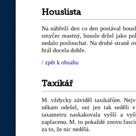
Houslista
Na nábřeží den co den postával housl
smyčec mastný, housle držel jako pol
nedalo poslouchat. Na druhé straně o
hrál docela dobře.
/ zpět k obsahu
Taxikář
M. vždycky záviděl taxikářům. Nejví
někam odešel, oni jen tak seděli v
taxametru naskakovala vyšší a vyšš
zaplaceno. M. to pokaždé znovu fascin
za to, že nic nedělá.