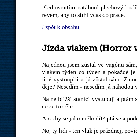
Před usnutím natáhnul plechový budí
řevem, aby to stihl včas do práce.
/ zpět k obsahu
Jízda vlakem (Horror 
Najednou jsem zůstal ve vagónu sám,
vlakem týden co týden a pokaždé je 
lidé vystoupili a já zůstal sám. Zmoc
děje? Nesedím - nesedím já náhodou 
Na nejbližší stanici vystupuji a ptám se
co se to děje.
A co by se jako mělo dít? ptá se a po
No, ty lidi - ten vlak je prázdnej, pov