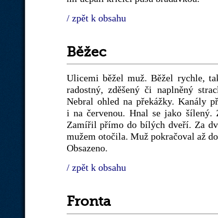
/ zpět k obsahu
Běžec
Ulicemi běžel muž. Běžel rychle, ta
radostný, zděšený či naplněný stra
Nebral ohled na překážky. Kanály př
i na červenou. Hnal se jako šílený.
Zamířil přímo do bílých dveří. Za d
mužem otočila. Muž pokračoval až dovn
Obsazeno.
/ zpět k obsahu
Fronta