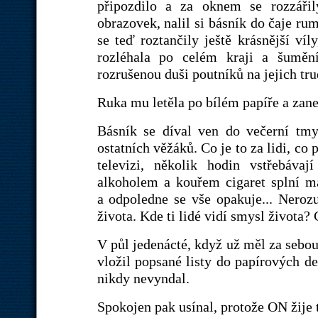
připozdilo a za oknem se rozzářily
obrazovek, nalil si básník do čaje ru
se teď roztančily ještě krásnější víl
rozléhala po celém kraji a šumění
rozrušenou duši poutníků na jejich tr
Ruka mu letěla po bílém papíře a zane
Básník se díval ven do večerní tm
ostatních věžáků. Co je to za lidi, co 
televizi, několik hodin vstřebáv
alkoholem a kouřem cigaret splní ma
a odpoledne se vše opakuje... Ner
života. Kde ti lidé vidí smysl života?
V půl jedenácté, když už měl za sebou
vložil popsané listy do papírových de
nikdy nevyndal.
Spokojen pak usínal, protože ON žije 