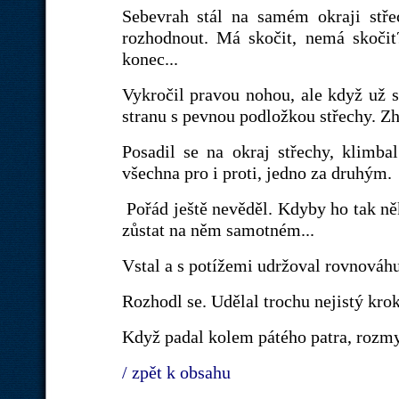
Sebevrah stál na samém okraji stře
rozhodnout. Má skočit, nemá skočit
konec...
Vykročil pravou nohou, ale když už 
stranu s pevnou podložkou střechy. Z
Posadil se na okraj střechy, klimb
všechna pro i proti, jedno za druhým.
Pořád ještě nevěděl. Kdyby ho tak něk
zůstat na něm samotném...
Vstal a s potížemi udržoval rovnováh
Rozhodl se. Udělal trochu nejistý krok
Když padal kolem pátého patra, rozmys
/ zpět k obsahu