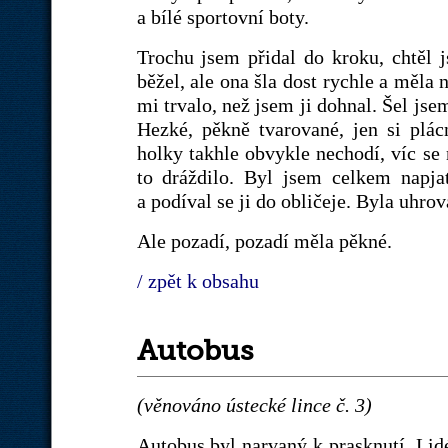
a bílé sportovní boty.
Trochu jsem přidal do kroku, chtěl j
běžel, ale ona šla dost rychle a měla 
mi trvalo, než jsem ji dohnal. Šel jse
Hezké, pěkně tvarované, jen si plác
holky takhle obvykle nechodí, víc se 
to dráždilo. Byl jsem celkem napja
a podíval se ji do obličeje. Byla uhrov
Ale pozadí, pozadí měla pěkné.
/ zpět k obsahu
Autobus
(věnováno ústecké lince č. 3)
Autobus byl narvaný k prasknutí. Lidé