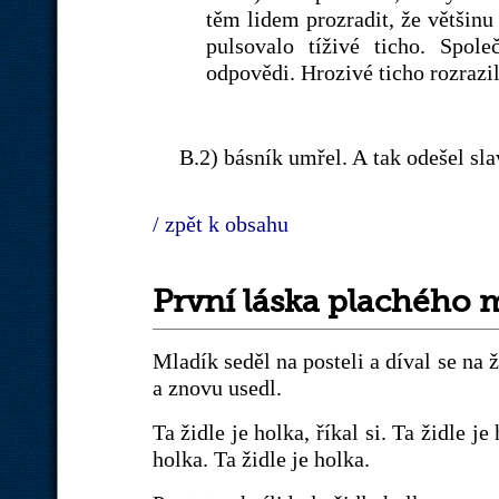
těm lidem prozradit, že většinu
pulsovalo tíživé ticho. Spol
odpovědi. Hrozivé ticho rozrazi
B.2) básník umřel. A tak odešel s
/ zpět k obsahu
První láska plachého 
Mladík seděl na posteli a díval se na ž
a znovu usedl.
Ta židle je holka, říkal si. Ta židle j
holka. Ta židle je holka.