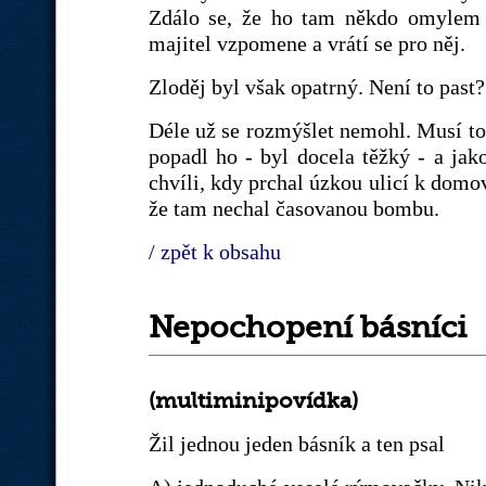
Zdálo se, že ho tam někdo omylem 
majitel vzpomene a vrátí se pro něj.
Zloděj byl však opatrný. Není to past
Déle už se rozmýšlet nemohl. Musí to 
popadl ho - byl docela těžký - a ja
chvíli, kdy prchal úzkou ulicí k dom
že tam nechal časovanou bombu.
/ zpět k obsahu
Nepochopení básníci
(multiminipovídka)
Žil jednou jeden básník a ten psal