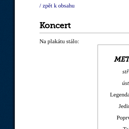
/ zpět k obsahu
Koncert
Na plakátu stálo:
MET
st
ús
Legenda
Jedi
Popr
Ta