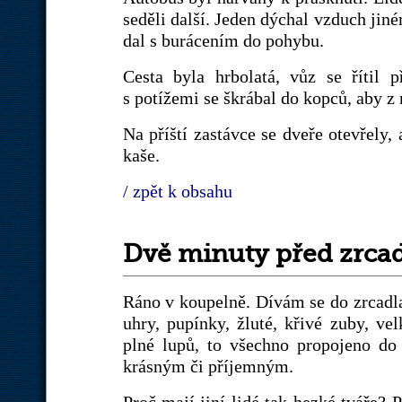
seděli další. Jeden dýchal vzduch jiné
dal s burácením do pohybu.
Cesta byla hrbolatá, vůz se řítil 
s potížemi se škrábal do kopců, aby z n
Na příští zastávce se dveře otevřely,
kaše.
/ zpět k obsahu
Dvě minuty před zrca
Ráno v koupelně. Dívám se do zrcadla,
uhry, pupínky, žluté, křivé zuby, ve
plné lupů, to všechno propojeno do t
krásným či příjemným.