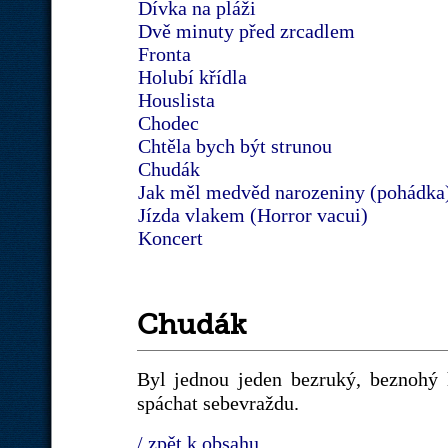
Dívka na pláži
Dvě minuty před zrcadlem
Fronta
Holubí křídla
Houslista
Chodec
Chtěla bych být strunou
Chudák
Jak měl medvěd narozeniny (pohádka
Jízda vlakem (Horror vacui)
Koncert
Chudák
Byl jednou jeden bezruký, beznohý
spáchat sebevraždu.
/ zpět k obsahu