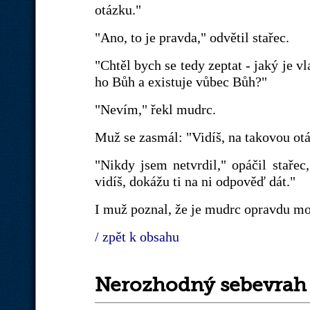
otázku."
"Ano, to je pravda," odvětil stařec.
"Chtěl bych se tedy zeptat - jaký je vl
ho Bůh a existuje vůbec Bůh?"
"Nevím," řekl mudrc.
Muž se zasmál: "Vidíš, na takovou ot
"Nikdy jsem netvrdil," opáčil staře
vidíš, dokážu ti na ni odpověď dát."
I muž poznal, že je mudrc opravdu m
/ zpět k obsahu
Nerozhodný sebevrah