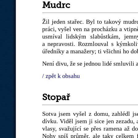
Mudrc
Žil jeden stařec. Byl to takový mud
práci, vyšel ven na procházku a vtipn
usmíval lidským slabůstkám, jem
a nepravosti. Rozmlouval s kýmkoli
úředníky a manažery; ti všichni ho dob
Není divu, že se jednou lidé smluvili 
/ zpět k obsahu
Stopař
Sotva jsem vyšel z domu, zahlédl j
dívku. Viděl jsem ji sice jen zezadu, 
vlasy, svažující se přes ramena až do
Nohy spíš průměr, ale taky celkem 