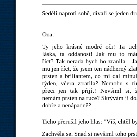
Seděli naproti sobě, dívali se jeden d
Ona:
Ty jeho krásné modré oči! Ta tic
láska, ta oddanost! Jak mu to m
říct? Tak nerada bych ho zranila... J
mu jen říct, že jsem ten nádherný zla
prsten s briliantem, co mi dal minu
týden, včera ztratila? Nemohu s t
přeci jen tak přijít! Nevšiml si, 
nemám prsten na ruce? Skrývám ji do
dobře a nenápadně?
Ticho přerušil jeho hlas: "Víš, chtěl by
Zachvěla se. Snad si nevšiml toho prs