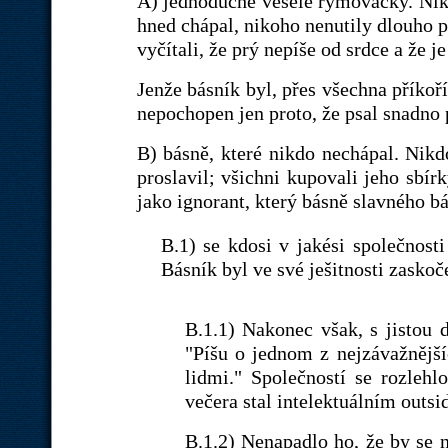
A) jednoduché veselé rýmovačky. Nikd
hned chápal, nikoho nenutily dlouho př
vyčítali, že prý nepíše od srdce a že j
Jenže básník byl, přes všechna příkoř
nepochopen jen proto, že psal snadn
B) básně, které nikdo nechápal. Nikdo
proslavil; všichni kupovali jeho sbír
jako ignorant, který básně slavného b
B.1) se kdosi v jakési společnosti
Básník byl ve své ješitnosti zaskoč
B.1.1) Nakonec však, s jistou 
"Píšu o jednom z nejzávažnějš
lidmi." Společností se rozleh
večera stal intelektuálním out
B.1.2) Nenapadlo ho, že by se