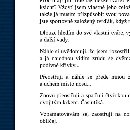
Proč mají jiní lidé tak hezké tváře? 
ksicht? Vždyť jsem vlastně jeho celo
takže já musím přizpůsobit svou povah
jste sportovně založený tvrďák, když 
Dlouze hledím do své vlastní tváře, v
a další vady.
Náhle si uvědomuji, že jsem rozostřil
a já najednou vidím zrůdu se dvěm
podivné křivky...
Přeostřuji a náhle se přede mnou 
a uchem místo nosu...
Znovu přeostřuji a spatřuji čtyřokou
dvojitým krkem. Čas utíká.
Vzpamatovávám se, zaostřuji na nor
obličej.