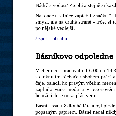
Nádrž s vodou? Zteplá a stejně si kaž
Nakonec u silnice zapíchli značku "Hla
smysl, ale na druhé straně - frčet si t
po nějaké vedlejší.
/ zpět k obsahu
Básníkovo odpoledne
V chemičce pracoval od 6:00 do 14:30
s cinknutím píchaček sbohem práci a
čaje, osladil ho pravým včelím medem,
zaplnila vůně medu a v betonovém t
hemžících se mezi plástvemi.
Básník psal už dlouhá léta a byl plodn
popsaným papírem. Básně nedal nikdy 