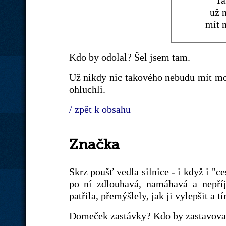
už 
mít 
Kdo by odolal? Šel jsem tam.
Už nikdy nic takového nebudu mít možn
ohluchli.
/ zpět k obsahu
Značka
Skrz poušť vedla silnice - i když i "c
po ní zdlouhavá, namáhavá a nepříj
patřila, přemýšlely, jak ji vylepšit a 
Domeček zastávky? Kdo by zastavoval