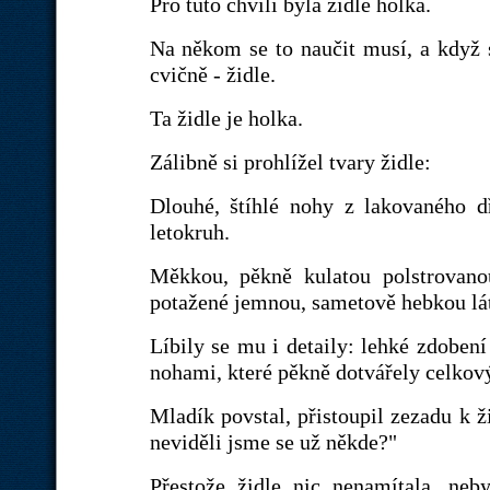
Pro tuto chvíli byla židle holka.
Na někom se to naučit musí, a když s
cvičně - židle.
Ta židle je holka.
Zálibně si prohlížel tvary židle:
Dlouhé, štíhlé nohy z lakovaného d
letokruh.
Měkkou, pěkně kulatou polstrovano
potažené jemnou, sametově hebkou lá
Líbily se mu i detaily: lehké zdobení
nohami, které pěkně dotvářely celkový
Mladík povstal, přistoupil zezadu k ž
neviděli jsme se už někde?"
Přestože židle nic nenamítala, neb