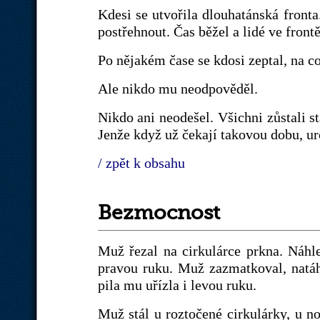
Kdesi se utvořila dlouhatánská fronta
postřehnout. Čas běžel a lidé ve frontě
Po nějakém čase se kdosi zeptal, na co
Ale nikdo mu neodpověděl.
Nikdo ani neodešel. Všichni zůstali st
Jenže když už čekají takovou dobu, urči
/ zpět k obsahu
Bezmocnost
Muž řezal na cirkulárce prkna. Náhl
pravou ruku. Muž zazmatkoval, natáhl 
pila mu uřízla i levou ruku.
Muž stál u roztočené cirkulárky, u n