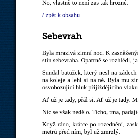
No, vlastně to není zas tak hrozné.
/ zpět k obsahu
Sebevrah
Byla mrazivá zimní noc. K zasněžený
stín sebevraha. Opatrně se rozhlédl, j
Sundal batůžek, který nesl na zádech 
na koleje a lehl si na ně. Byla mu z
osvobozující hluk přijíždějícího vlaku.
Ať už je tady, přál si. Ať už je tady. 
Nic se však nedělo. Ticho, tma, padají
Když ráno, krátce po rozednění, zask
metrů před ním, byl už zmrzlý.