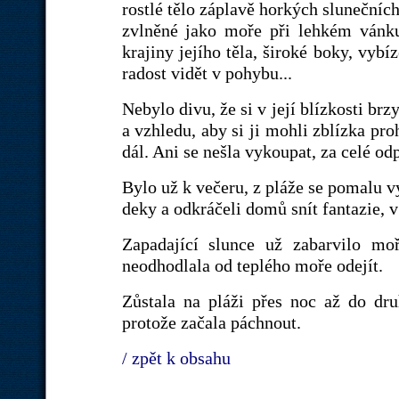
rostlé tělo záplavě horkých slunečníc
zvlněné jako moře při lehkém vánku,
krajiny jejího těla, široké boky, vybí
radost vidět v pohybu...
Nebylo divu, že si v její blízkosti br
a vzhledu, aby si ji mohli zblízka pro
dál. Ani se nešla vykoupat, za celé od
Bylo už k večeru, z pláže se pomalu vyt
deky a odkráčeli domů snít fantazie, v
Zapadající slunce už zabarvilo mo
neodhodlala od teplého moře odejít.
Zůstala na pláži přes noc až do dr
protože začala páchnout.
/ zpět k obsahu