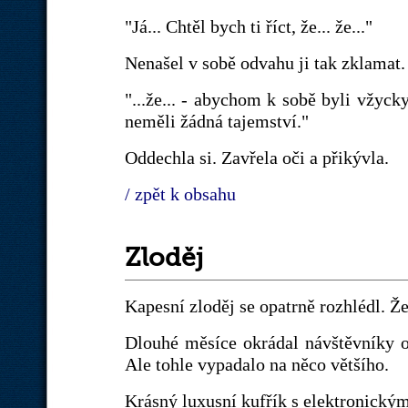
"Já... Chtěl bych ti říct, že... že..."
Nenašel v sobě odvahu ji tak zklamat.
"...že... - abychom k sobě byli vžyc
neměli žádná tajemství."
Oddechla si. Zavřela oči a přikývla.
/ zpět k obsahu
Zloděj
Kapesní zloděj se opatrně rozhlédl. Ž
Dlouhé měsíce okrádal návštěvníky 
Ale tohle vypadalo na něco většího.
Krásný luxusní kufřík s elektronický