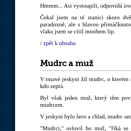
Hmmm... Asi vystoupili, odpovídá iron
Čekal jsem na té stanici skoro dvě
paradoxně, ale s hlavou přimáčknut
vlaku jsem se cítil mnohem líp.
/ zpět k obsahu
Mudrc a muž
V tmavé jeskyni žil mudrc, o kterém s
kdo zeptá.
Byl však jeden muž, který těm pov
mudrcem.
V jeskyni bylo šero a chlad, mudrc sed
"Mudrci," oslovil ho muž, "říká se