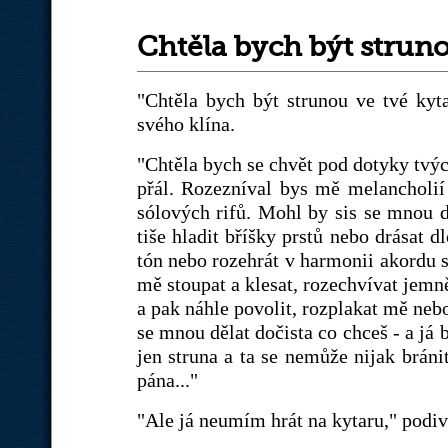
Chtěla bych být strun
"Chtěla bych být strunou ve tvé kytař
svého klína.
"Chtěla bych se chvět pod dotyky tvých
přál. Rozezníval bys mě melancholi
sólových rifů. Mohl by sis se mnou d
tiše hladit bříšky prstů nebo drásat 
tón nebo rozehrát v harmonii akordu s
mě stoupat a klesat, rozechvívat jemn
a pak náhle povolit, rozplakat mě nebo
se mnou dělat dočista co chceš - a já 
jen struna a ta se nemůže nijak bráni
pána..."
"Ale já neumím hrát na kytaru," podivi