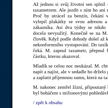
Až jednou si svůj životní sen splnil 
taxametrem. Ale jezdit s ním ho ani 
Proč by utrácel za benzín, čekání v
vylepil plakátky se svou adresou 
zákazníka. Asi dva týdny se nikdo
docela nevyužitý. Konečně se na M.
člověk. Když podle dohody došel až k
nekonformního vystupování. Do taxíku 
čeká. M. zapnul taxametr, přepnul 
částku, kterou ukazoval.
Mladík se celou noc neukázal. M. chtě
napít a najíst, ale v sedadle ho drželo
a zaplatit příjemnou sumu, která na ta
M. nakonec zemřel žízní, připoutaný
byl boháčem s milionovými pohledáv
/ zpět k obsahu