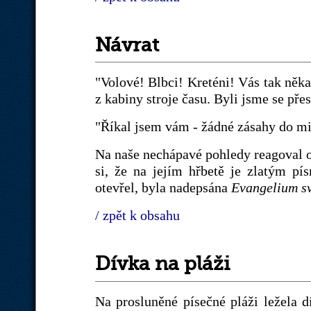
Návrat
"Volové! Blbci! Kreténi! Vás tak něka
z kabiny stroje času. Byli jsme se přesv
"Říkal jsem vám - žádné zásahy do min
Na naše nechápavé pohledy reagoval ot
si, že na jejím hřbetě je zlatým pí
otevřel, byla nadepsána
Evangelium sv
/ zpět k obsahu
Dívka na pláži
Na prosluněné písečné pláži ležela d