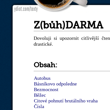
Z(bůh)DARMA
Dovoluji si upozornit citlivější čt
drastické.
Obsah:
Autobus
Básníkovo odpoledne
Bezmocnost
Běžec
Citové pohnutí brutálního vraha
Čísla