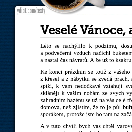
Veselé Vánoce, a
Léto se nachýlilo k podzimu, dosu
a podvečerní vzduch načichl buketem
a nastal čas návratů. A že už to ksakru
Ke konci prázdnin se totiž z vašeho n
z křesel a z nábytku se zvedá prach,
spíži, k vám nedočkavě vztahují sv
sklánějí k vašim nohám ze svých vy
zahradním bazénu se už na vás celé tř
domova, než zjistíte, že to je půl bu
sporákem, protože jste ho tam na zač
A v tuto chvíli bych vás chtěl varov