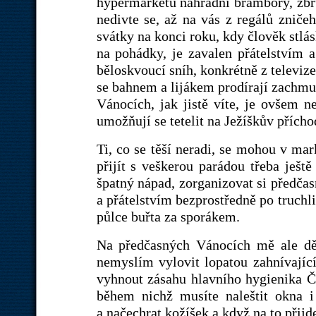
hypermarketu náhradní brambory, zbrus
nedivte se, až na vás z regálů znič
svátky na konci roku, kdy člověk stlá
na pohádky, je zavalen přátelstvím a
běloskvoucí sníh, konkrétně z televize,
se bahnem a lijákem prodírají zachmu
Vánocích, jak jistě víte, je ovšem n
umožňují se tetelit na Ježíškův přícho
Ti, co se těší neradi, se mohou v mar
přijít s veškerou parádou třeba ješt
špatný nápad, zorganizovat si předča
a přátelstvím bezprostředně po truch
půlce buřta za sporákem.
Na předčasných Vánocích mě ale dě
nemyslím vylovit lopatou zahnívající
vyhnout zásahu hlavního hygienika ČR)
během nichž musíte naleštit okna 
a načechrat kožíšek a když na to přijd