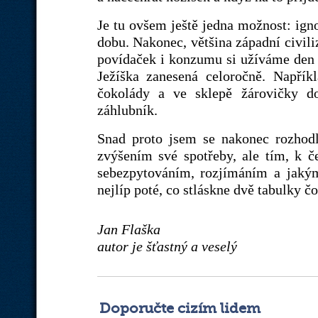
Je tu ovšem ještě jedna možnost: igno
dobu. Nakonec, většina západní civili
povídaček i konzumu si užíváme den c
Ježíška zanesená celoročně. Napří
čokolády a ve sklepě žárovičky do
záhlubník.
Snad proto jsem se nakonec rozhodl
zvýšením své spotřeby, ale tím, k 
sebezpytováním, rozjímáním a jakým
nejlíp poté, co stláskne dvě tabulky č
Jan Flaška
autor je šťastný a veselý
Doporučte cizím lidem