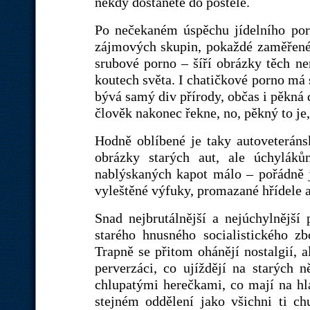
někdy dostanete do postele.
Po nečekaném úspěchu jídelního porn
zájmových skupin, pokaždé zaměřené 
srubové porno – šíří obrázky těch ne
koutech světa. I chatičkové porno má 
bývá samý div přírody, občas i pěkná d
člověk nakonec řekne, no, pěkný to je, 
Hodně oblíbené je taky autoveteráns
obrázky starých aut, ale úchyláků
nablýskaných kapot málo – pořádně j
vyleštěné výfuky, promazané hřídele 
Snad nejbrutálnější a nejúchylnější p
starého hnusného socialistického z
Trapně se přitom ohánějí nostalgií, a
perverzáci, co ujíždějí na starých
chlupatými herečkami, co mají na hla
stejném oddělení jako všichni ti c