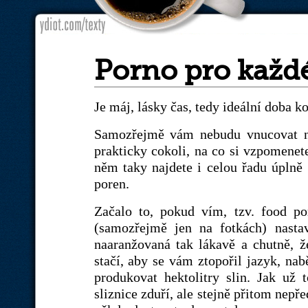
Porno pro každ
Je máj, lásky čas, tedy ideální doba k
Samozřejmě vám nebudu vnucovat něj
prakticky cokoli, na co si vzpomenet
něm taky najdete i celou řadu úplně 
poren.
Začalo to, pokud vím, tzv. food p
(samozřejmě jen na fotkách) nasta
naaranžovaná tak lákavě a chutně, 
stačí, aby se vám ztopořil jazyk, nab
produkovat hektolitry slin. Jak už 
sliznice zduří, ale stejně přitom nep