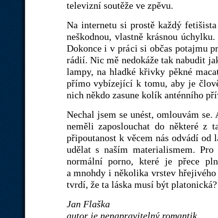
televizní soutěže ve zpěvu.
Na internetu si prostě každý fetišist
neškodnou, vlastně krásnou úchylku. J
Dokonce i v práci si občas potajmu p
rádií. Nic mě nedokáže tak nabudit ja
lampy, na hladké křivky pěkné macaté 
přímo vybízející k tomu, aby je člově
nich někdo zasune kolík anténního př
Nechal jsem se unést, omlouvám se. A
neměli zaposlouchat do některé z t
připoutanost k věcem nás odvádí od lá
udělat s naším materialismem. Pro
normální porno, které je přece pl
a mnohdy i několika vrstev hřejivého 
tvrdí, že ta láska musí být platonická?
Jan Flaška
autor je nenapravitelný romantik