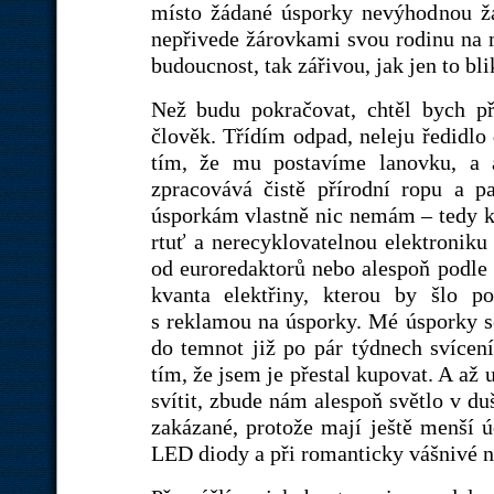
místo žádané úsporky nevýhodnou ž
nepřivede žárovkami svou rodinu na 
budoucnost, tak zářivou, jak jen to b
Než budu pokračovat, chtěl bych př
člověk. Třídím odpad, neleju ředidl
tím, že mu postavíme lanovku, a a
zpracovává čistě přírodní ropu a p
úsporkám vlastně nic nemám – tedy kr
rtuť a nerecyklovatelnou elektronik
od euroredaktorů nebo alespoň podle ú
kvanta elektřiny, kterou by šlo po
s reklamou na úsporky. Mé úsporky se
do temnot již po pár týdnech svícení
tím, že jsem je přestal kupovat. A až
svítit, zbude nám alespoň světlo v d
zakázané, protože mají ještě menší 
LED diody a při romanticky vášnivé n