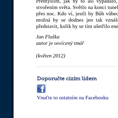
Přemýšlím, jak by to asi vypadalo, 
stvořením světa. Světlo na konci tune
přes noc. Kdo ví, jestli by Bůh vůbec
možná by se dodnes jen tak vznáš
představit, kolik by se tím ušetřilo en
Jan Flaška
autor je osvícený tmář
(květen 2012)
Doporučte cizím lidem
Vnuťte to ostatním na Facebooku