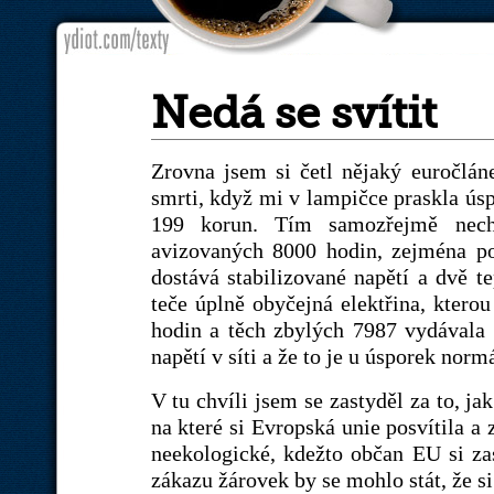
Nedá se svítit
Zrovna jsem si četl nějaký euročlán
smrti, když mi v lampičce praskla úsp
199 korun. Tím samozřejmě nechc
avizovaných 8000 hodin, zejména po
dostává stabilizované napětí a dvě 
teče úplně obyčejná elektřina, kterou
hodin a těch zbylých 7987 vydávala 
napětí v síti a že to je u úsporek normá
V tu chvíli jsem se zastyděl za to, j
na které si Evropská unie posvítila a 
neekologické, kdežto občan EU si zasl
zákazu žárovek by se mohlo stát, že 