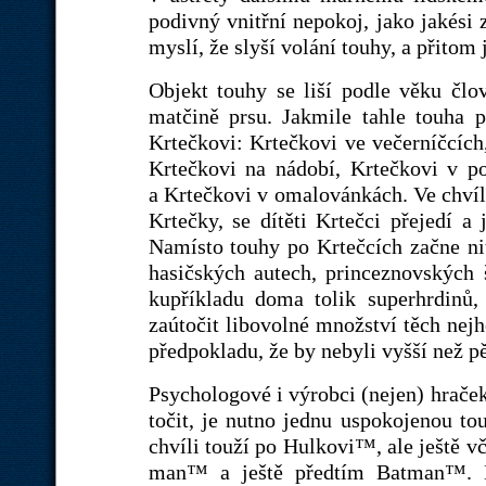
podivný vnitřní nepokoj, jako jakési 
myslí, že slyší volání touhy, a přitom j
Objekt touhy se liší podle věku čl
matčině prsu. Jakmile tahle touha 
Krtečkovi: Krtečkovi ve večerníčcích
Krtečkovi na nádobí, Krtečkovi v p
a Krtečkovi v omalovánkách. Ve chvíl
Krtečky, se dítěti Krtečci přejedí a
Namísto touhy po Krtečcích začne nit
hasičských autech, princeznovských
kupříkladu doma tolik superhrdinů,
zaútočit libovolné množství těch nejh
předpokladu, že by nebyli vyšší než p
Psychologové i výrobci (nejen) hraček
točit, je nutno jednu uspokojenou to
chvíli touží po Hulkovi™, ale ještě v
man™ a ještě předtím Batman™. Dí