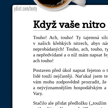
Když vaše nitro
Touho! Ach, touho! Ty tajemná sílo
v našich křehkých nitrech, abys n
neprobádaných! Touho, ach, touho, ty
a nepředvídané a o níž mám napsat fej
ach touho!
Postaven před úkol napsat fejeton o t
lidé touží nejčastěji. Naťukal jsem
vám mohu zodpovědně prozradit, že 
a nejvýznamnějším hospodářským a s
Vary.
Stačilo ale přidat předložku („toužím