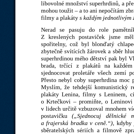
libovolné množství superhrdinů, a pře
mohou toužit – a to ani nepočítám zbr
filmy a plakáty
s každým jednotlivým 
Nerad se pasuju do role pamětní
Z kreslených postaviček jsme měl
spořitelny, což byl blonďatý chlape
zbytečně svítících žárovek a sběr hl
superhrdinou mého dětství pak byl Vla
brada, trčící z plakátů na každém
sjednocovat proletáře všech zemí p
Přesto nebyl coby superhrdina moc p
Myslím, že tehdejší komunistický 
plakáty Lenina, filmy s Leninem, c
o Krtečkovi – promiňte, o Leninovi –
v lidech určitě vzbuzoval mnohem víc
postavičku
(„Sjednocuj dělnické 
a frajerská bradka v ceně.“)
, kdyby 
sběratelských sériích a filmově zp