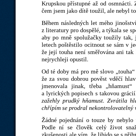
Krupskou přístupné až od osmnácti. 
čem jsem jako dítě toužil, ale nebyl t
Během následných let mého jinošstv
z literatury pro dospělé, a týkala se
aby po mně spolužačky toužily tak, 
letech poštěstilo ocitnout se sám v j
že její touha není směřována ani tak
nejrychleji opustil.
Od té doby má pro mě slovo „touha“ 
že za svou dobrou pověst vděčí hlav
jmenovala jinak, třeba „hňamust“ 
a lyrických popisech s takovou gráci
zažehly prudký hňamust. Zvrátila hla
chřípím se prodral nekontrolovatelný 
Žádné pojednání o touze by nebylo 
Podle ní se člověk celý život sna
zkušenosti ale vím, že libido se s při