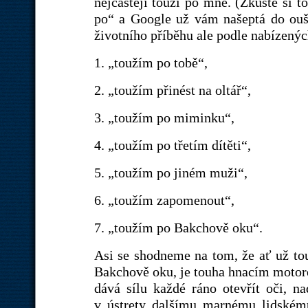
nejčastěji touží po mně. (Zkuste si 
po“ a Google už vám našeptá do ouš
životního příběhu ale podle nabízenýc
1. „toužím po tobě“,
2. „toužím přinést na oltář“,
3. „toužím po miminku“,
4. „toužím po třetím dítěti“,
5. „toužím po jiném muži“,
6. „toužím zapomenout“,
7. „toužím po Bakchově oku“.
Asi se shodneme na tom, že ať už to
Bakchově oku, je touha hnacím motore
dává sílu každé ráno otevřít oči, n
v ústrety dalšímu marnému lidskému