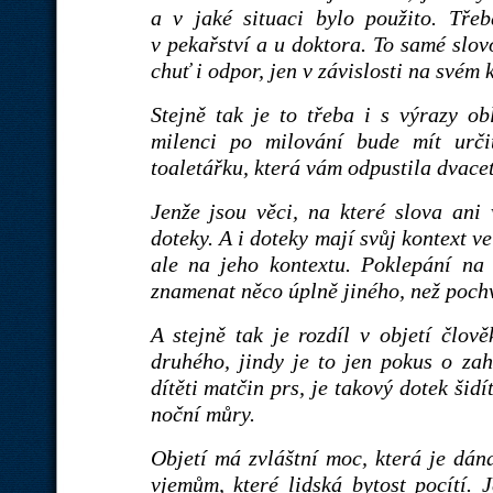
a v jaké situaci bylo použito. Tře
v pekařství a u doktora. To samé slov
chuť i odpor, jen v závislosti na svém 
Stejně tak je to třeba i s výrazy ob
milenci po milování bude mít urč
toaletářku, která vám odpustila dvacet
Jenže jsou věci, na které slova ani 
doteky. A i doteky mají svůj kontext v
ale na jeho kontextu. Poklepání na 
znamenat něco úplně jiného, než poch
A stejně tak je rozdíl v objetí člově
druhého, jindy je to jen pokus o zah
dítěti matčin prs, je takový dotek šid
noční můry.
Objetí má zvláštní moc, která je dán
vjemům, které lidská bytost pocítí. J