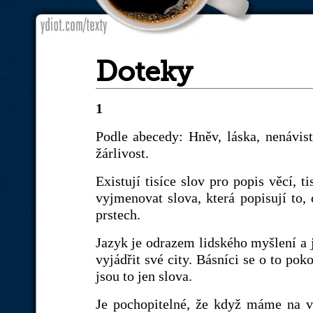
Doteky
1
Podle abecedy: Hněv, láska, nenávist, 
žárlivost.
Existují tisíce slov pro popis věcí, ti
vyjmenovat slova, která popisují to, 
prstech.
Jazyk je odrazem lidského myšlení a j
vyjádřit své city. Básníci se o to pok
jsou to jen slova.
Je pochopitelné, že když máme na vy