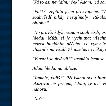
"Já to asi nevidím," řekl Adam, "já s
"Fakt?" zeptala jsem překvapeně. "Vž
souhvězdí nikdy nezajímaly? Říkal
oblohu."
"No právě, když neznám souhvězdí, as
hledal. Můžu si je vychutnat všech
mozek hledáním něčeho, co vymysle
vlastní souhvězdí. Zkoušelas to někdy
"Vlastní souhvězdí?" zasmála jsem se.
Adam hledal na obloze.
"Tamhle, vidíš?" Přitisknul svou hla
ukazoval mi prstem, "dolů, ty dvě v
nahoru."
"No?"