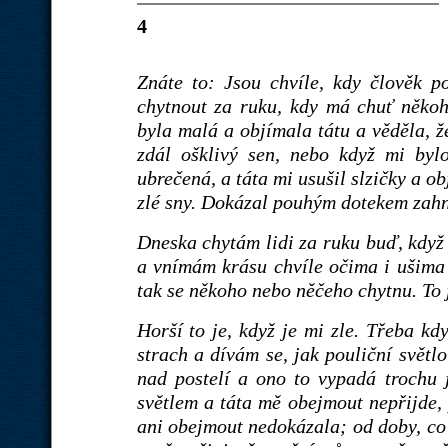
4
Znáte to: Jsou chvíle, kdy člověk po
chytnout za ruku, kdy má chuť někoh
byla malá a objímala tátu a věděla, ž
zdál ošklivý sen, nebo když mi byl
ubrečená, a táta mi usušil slzičky a 
zlé sny. Dokázal pouhým dotekem zahn
Dneska chytám lidi za ruku buď, když 
a vnímám krásu chvíle očima i ušima 
tak se někoho nebo něčeho chytnu. To j
Horší to je, když je mi zle. Třeba k
strach a dívám se, jak pouliční světl
nad postelí a ono to vypadá trochu 
světlem a táta mě obejmout nepřijde, 
ani obejmout nedokázala; od doby, co 