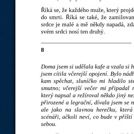
Říká se, že každého muže, který projd
do smrti. Říká se také, že zamilovan
srdce je malé a mě někdy napadá, zda
svém srdci nosí ten druhý.
8
Doma jsem si udělala kafe a vzala si h
jsem cítila včerejší opojení. Bylo ná
kam spěchat, sluníčko mi hladilo st
smutno; včerejší večer mi připadal n
který napsal a režíroval někdo jiný ne
přirozené a legrační, dívala jsem se 
ale jako na slavnou herečku, která
scénáři, ačkoli neví, co bude v příšt
sebou.