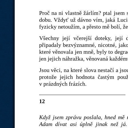
Proč na ni vlastně žárlím? ptal jsem 
dobu. Vždyť už dávno vím, jaká Lucie
fyzicky netoužím, a přesto mě bolí, ž
Všechny její včerejší doteky, její
připadaly bezvýznamné, nicotné, jak
které věnovala jen mně, byly to degra
jen jejich náhražka, věnovaná každému
Jsou věci, na které slova nestačí a js
protože jejich hodnota častým pou
v prázdných frázích.
12
Když jsem zprávu poslala, hned mě 
Adam dívat asi úplně jinak než já