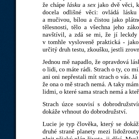
že chápe
lásku
a
sex
jako dvě věci, k
docela odlišné věci: ovládá lásku
a mučivou, bílou a čistou jako plátn
tělesnosti, tělo a všechna jeho zák
navštívil, a zdá se mi, že jí leckd
v tomhle vysloveně praktická - jak
určitý druh testu, zkoušku, jestli zrov
Jednou mě napadlo, že opravdová lás
o lidi, co máte rádi. Strach o ty, co mi
ani oni nepřestali mít strach o vás. 
že ona o mě strach nemá. A taky mám s
lidmi, o které sama strach nemá a kteř
Strach úzce souvisí s dobrodružství
dokáže vrhnout do dobrodružství.
Lucie je typ člověka, který se doká
druhé straně planety mezi lidožrouty
plnit nějaký plán života, ji děsí. Mysl