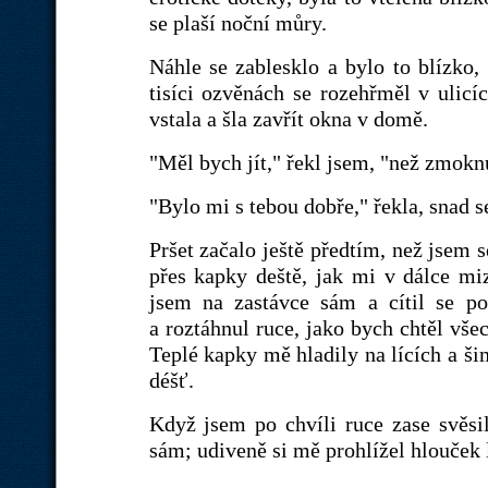
se plaší noční můry.
Náhle se zablesklo a bylo to blízko,
tisíci ozvěnách se rozehřměl v ulicí
vstala a šla zavřít okna v domě.
"Měl bych jít," řekl jsem, "než zmokn
"Bylo mi s tebou dobře," řekla, snad s
Pršet začalo ještě předtím, než jsem 
přes kapky deště, jak mi v dálce mi
jsem na zastávce sám a cítil se pov
a roztáhnul ruce, jako bych chtěl vše
Teplé kapky mě hladily na lících a ši
déšť.
Když jsem po chvíli ruce zase svěsil
sám; udiveně si mě prohlížel hlouček l