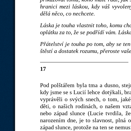
hranici mezi láskou, kdy váš vyvolený
dělá něco, co nechcete.
Láska je touha vlastnit toho, komu ch
oplátku za to, že se podřídí vám. Lásk
Přátelství je touha po tom, aby se te
štěstí a dostatek rozumu, přeroste vaše
17
Pod polštářem byla tma a dusno, stej
kdy jsme se s Lucií lehce dotýkali, br
vyprávěli o svých snech, o tom, jaké
děti, o našich rodinách, o našem vzt
nebo západ slunce (Lucie tvrdila, že
narozením dne, je to slavnost, plná o
západ slunce, protože na ten se nemusí