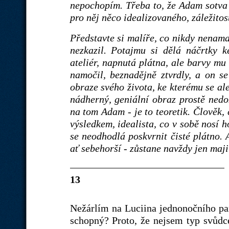
nepochopím. Třeba to, že Adam sotva 
pro něj něco idealizovaného, záležitos
Představte si malíře, co nikdy nenama
nezkazil. Potajmu si dělá náčrtky
ateliér, napnutá plátna, ale barvy mu 
namočil, beznadějně ztvrdly, a on s
obraze svého života, ke kterému se ale
nádherný, geniální obraz prostě nedo
na tom Adam - je to teoretik. Člověk,
výsledkem, idealista, co v sobě nosí 
se neodhodlá poskvrnit čisté plátno. 
ať sebehorší - zůstane navždy jen maji
13
Nežárlím na Luciina jednonočního pa
schopný? Proto, že nejsem typ svůdc