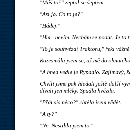
"Máš to?" zeptal se šeptem.
"Asi jo. Co to je?"
"Hádej."
"Hm - nevím. Nechám se podat. Je to t
"To je souhvězdí Traktoru," řekl vážně
Rozesmála jsem se, až mě do ohnutého 
"A hned vedle je Rypadlo. Zajímavý, že 
Chvíli jsme pak hledali ještě další v
dívali jen mlčky. Spadla hvězda.
"Přál sis něco?" chtěla jsem vědět.
"A ty?"
"Ne. Nestihla jsem to."