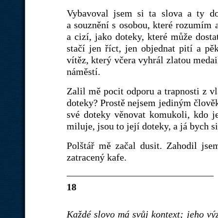
Vybavoval jsem si ta slova a ty d
a souznění s osobou, které rozumím a
a cizí, jako doteky, které může dosta
stačí jen říct, jen objednat pití a p
vítěz, který včera vyhrál zlatou medai
náměstí.
Zalil mě pocit odporu a trapnosti z vl
doteky? Prostě nejsem jediným člověk
své doteky věnovat komukoli, kdo je
miluje, jsou to její doteky, a já bych s
Polštář mě začal dusit. Zahodil jse
zatracený kafe.
18
Každé slovo má svůj kontext; jeho výz