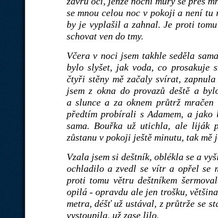
zavřu oči, jenže noční můry se přes m
se mnou celou noc v pokoji a není tu 
by je vyplašil a zahnal. Je proti tom
schovat ven do tmy.
Včera v noci jsem takhle seděla sama
bylo slyšet, jak voda, co prosakuje 
čtyři stěny mě začaly svírat, zapnula
jsem z okna do provazů deště a byl
a slunce a za oknem průtrž mračen 
předtím probírali s Adamem, a jako b
sama. Bouřka už utichla, ale liják p
zůstanu v pokoji ještě minutu, tak mě 
Vzala jsem si deštník, oblékla se a vyšl
ochladilo a zvedl se vítr a opřel se 
proti tomu větru deštníkem šermoval
opilá - opravdu ale jen trošku, větši
metra, déšť už ustával, z průtrže se 
vystoupila, už zase lilo.