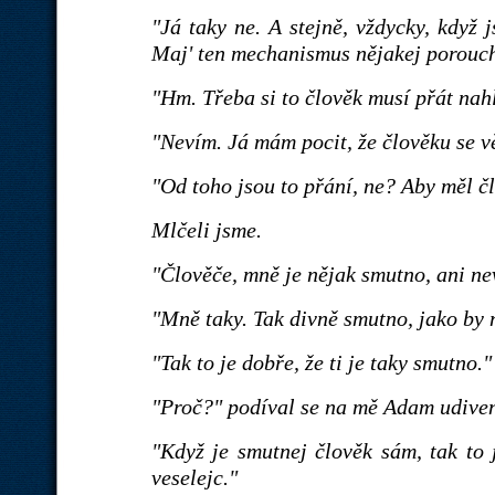
"Já taky ne. A stejně, vždycky, když 
Maj' ten mechanismus nějakej porouch
"Hm. Třeba si to člověk musí přát nah
"Nevím. Já mám pocit, že člověku se vě
"Od toho jsou to přání, ne? Aby měl čl
Mlčeli jsme.
"Člověče, mně je nějak smutno, ani ne
"Mně taky. Tak divně smutno, jako by 
"Tak to je dobře, že ti je taky smutno."
"Proč?" podíval se na mě Adam udiven
"Když je smutnej člověk sám, tak to 
veselejc."