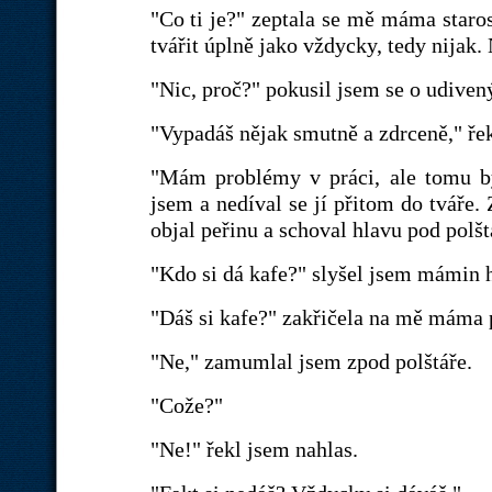
"Co ti je?" zeptala se mě máma staros
tvářit úplně jako vždycky, tedy nijak.
"Nic, proč?" pokusil jsem se o udiven
"Vypadáš nějak smutně a zdrceně," řek
"Mám problémy v práci, ale tomu bys
jsem a nedíval se jí přitom do tváře. 
objal peřinu a schoval hlavu pod polšt
"Kdo si dá kafe?" slyšel jsem mámin hl
"Dáš si kafe?" zakřičela na mě máma 
"Ne," zamumlal jsem zpod polštáře.
"Cože?"
"Ne!" řekl jsem nahlas.