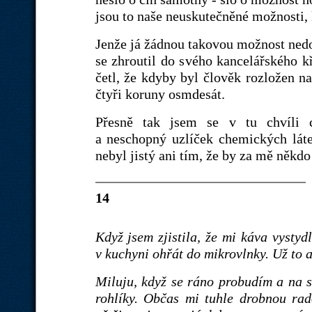
jsou to naše neuskutečněné možnosti, 
Jenže já žádnou takovou možnost nedos
se zhroutil do svého kancelářského k
četl, že kdyby byl člověk rozložen na
čtyři koruny osmdesát.
Přesně tak jsem se v tu chvíli cí
a neschopný uzlíček chemických láte
nebyl jistý ani tím, že by za mě někdo
14
Když jsem zjistila, že mi káva vystyd
v kuchyni ohřát do mikrovlnky. Už to a
Miluju, když se ráno probudím a na s
rohlíky. Občas mi tuhle drobnou rado