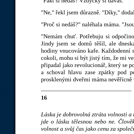
"Fakt si nedáš? Vždycky si dáváš."
"Ne," řekl jsem důrazně. "Díky," dodal
"Proč si nedáš?" naléhala máma. "Jsou
"Nemám chuť. Potřebuju si odpočinout
Jindy jsem se domů těšil, ale dneska
hodiny vnucováno kafe. Každodenní ste
cokoli, mohu si být jistý tím, že mi v
připadal jako revolucionář, který se 
a schoval hlavu zase zpátky pod po
prosklenými dveřmi máma nevěřícně v
16
Láska je dobrovolná ztráta volnosti a 
jde o lásku tělesnou nebo ne. Člově
volnost a svůj čas jako cenu za společn