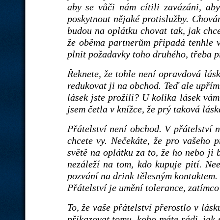
aby se vůči nám cítili zavázáni, aby
poskytnout nějaké protislužby. Chovám
budou na oplátku chovat tak, jak ch
že oběma partnerům připadá tenhle 
plnit požadavky toho druhého, třeba pr
Řeknete, že tohle není opravdová lás
redukovat ji na obchod. Teď ale upří
lásek jste prožili? U kolika lásek vá
jsem četla v knížce, že prý taková lásk
Přátelství není obchod. V přátelství n
chcete vy. Nečekáte, že pro vašeho p
světě na oplátku za to, že ho nebo ji 
nezáleží na tom, kdo kupuje pití. Ne
pozvání na drink tělesným kontaktem. P
Přátelství je umění tolerance, zatímco
To, že vaše přátelství přerostlo v lásk
přikazovat tomu, koho máte rádi, jak 