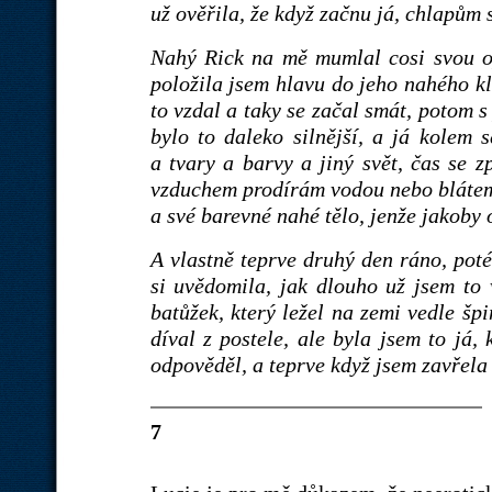
už ověřila, že když začnu já, chlapům s
Nahý Rick na mě mumlal cosi svou o
položila jsem hlavu do jeho nahého kl
to vzdal a taky se začal smát, potom s
bylo to daleko silnější, a já kolem s
a tvary a barvy a jiný svět, čas se z
vzduchem prodírám vodou nebo blátem 
a své barevné nahé tělo, jenže jakoby 
A vlastně teprve druhý den ráno, poté
si uvědomila, jak dlouho už jsem to 
batůžek, který ležel na zemi vedle šp
díval z postele, ale byla jsem to já,
odpověděl, a teprve když jsem zavřela 
7