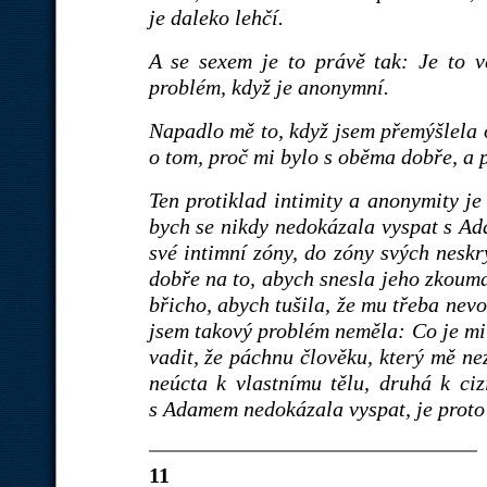
je daleko lehčí.
A se sexem je to právě tak: Je to v
problém, když je anonymní.
Napadlo mě to, když jsem přemýšlela 
o tom, proč mi bylo s oběma dobře, a 
Ten protiklad intimity a anonymity j
bych se nikdy nedokázala vyspat s A
své intimní zóny, do zóny svých neskr
dobře na to, abych snesla jeho zkouma
břicho, abych tušila, že mu třeba nev
jsem takový problém neměla: Co je mi
vadit, že páchnu člověku, který mě ne
neúcta k vlastnímu tělu, druhá k ci
s Adamem nedokázala vyspat, je proto
11