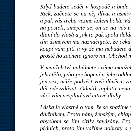
Když budete sedět v hospodě a bude s
Rick, začnete se na něj dívat a usmív
a pak vás třeba vezme kolem boků. Vám
na posteli, smějete se, on se na vás
dlaní do vlasů a jak to pak spolu dělá
tím úsměvem mu naznačujete, že čekáte
koupí vám pití a vy že mu nebudete d
prostě ho začnete ignorovat. Obchod 
V manželství nabídnete svému manžel
jeho tělo, jeho pochopení a jeho odda
jen sex, může podvést vaši důvěru, zn
dál odevzdávat. Odmítl zaplatit cenu
vůči vám nesplatí své citové dluhy.
Láska je vlastně o tom, že se snažíme
dlužníkem. Proto nám, ženským, chlapi
abychom se jim cítily zavázány. Pro
přáních, proto jim vaříme dobroty a p