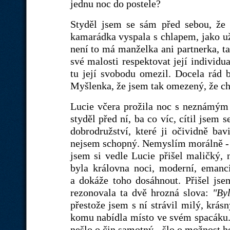
jednu noc do postele?
Styděl jsem se sám před sebou, že 
kamarádka vyspala s chlapem, jako už
není to má manželka ani partnerka, t
své malosti respektovat její individu
tu její svobodu omezil. Docela rád 
Myšlenka, že jsem tak omezený, že chc
Lucie včera prožila noc s neznámým 
styděl před ní, ba co víc, cítil jsem 
dobrodružství, které ji očividně ba
nejsem schopný. Nemyslím morálně 
jsem si vedle Lucie přišel maličký,
byla královna noci, moderní, emanc
a dokáže toho dosáhnout. Přišel jse
rezonovala ta dvě hrozná slova:
"By
přestože jsem s ní strávil milý, krás
komu nabídla místo ve svém spacáku. B
nešlo o čin samotný - šlo o možnost h