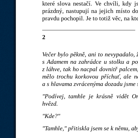
které slova nestačí. Ve chvíli, kdy
prázdný, nastupují na jejich místo d
pravdu pochopil. Je to totiž věc, na kt
2
Večer bylo pěkně, ani to nevypadalo, 
s Adamem na zahrádce u stolku a pop
z láhve, tak ho nacpal dovnitř palcem
mělo trochu korkovou příchuť, ale n
a s hlavama zvrácenýma dozadu jsme s
"Podívej, tamhle je krásně vidět O
hvězd.
"Kde?"
"Tamhle," přitiskla jsem se k němu, ab