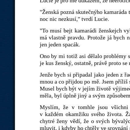
Lucie je pro mě důkazem, že neerotic
"Ženská pozná skutečnýho kamaráda tak
noc nic nezkusí," tvrdí Lucie.
"To musí bejt kamarádi ženskejch vyk
má vlastně pravdu. Protože já bych n
jen jeden spacák.
Ono by mi totiž asi dělalo problémy s
je kus ženský, ostatně, právě proto se
Jenže bych si připadal jako jeden z ř
mnou a co přijdou po mě. Jsem příliš 
Musel bych být v jejím životě výjimeč
měla, byl úplně jiný a svým způsobem
Myslím, že v tomhle jsou všichni m
v každém okamžiku svého života. Žá
chytré ženy vědí, že o svých býva
mluvit, i kdyby ho chtěly ve srovnání