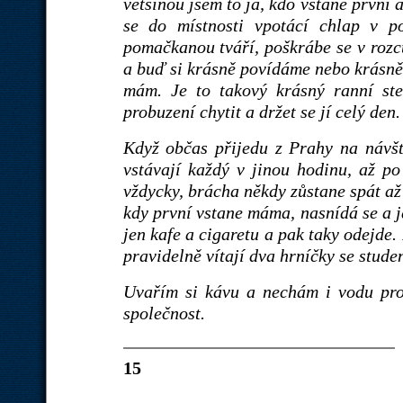
většinou jsem to já, kdo vstane první 
se do místnosti vpotácí chlap v
pomačkanou tváří, poškrábe se v rozc
a buď si krásně povídáme nebo krásně 
mám. Je to takový krásný ranní ste
probuzení chytit a držet se jí celý den.
Když občas přijedu z Prahy na návš
vstávají každý v jinou hodinu, až po
vždycky, brácha někdy zůstane spát až 
kdy první vstane máma, nasnídá se a jd
jen kafe a cigaretu a pak taky odejde
pravidelně vítají dva hrníčky se stud
Uvařím si kávu a nechám i vodu pro
společnost.
15