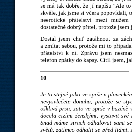
se má tak dobře, že jí napíšu "Ale to
skvěle, jak jsme si včera popovídali, t
neerotické přátelství mezi mužem 
dostatečně dobrý přítel, protože jsem j
Dostal jsem chuť zatáhnout za záchr
a zmítat sebou, protože mi to připada
přátelství k ní. Zprávu jsem nesmaz
telefon zpátky do kapsy. Cítil jsem, ja
10
Je to stejné jako ve sprše v plaveck
nevysvlečete donaha, protože se sty
ošklivá prsa, zato ve sprše v bazéně
docela cizími ženskými, vystavit sv
Snad máme strach odhalovat sami seb
světů, zatímco odhalit se před lidmi, 