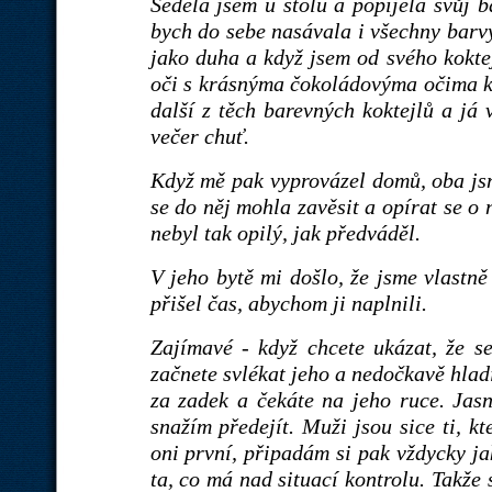
Seděla jsem u stolu a popíjela svůj b
bych do sebe nasávala i všechny barvy
jako duha a když jsem od svého koktej
oči s krásnýma čokoládovýma očima kl
další z těch barevných koktejlů a já 
večer chuť.
Když mě pak vyprovázel domů, oba jsme
se do něj mohla zavěsit a opírat se o n
nebyl tak opilý, jak předváděl.
V jeho bytě mi došlo, že jsme vlastn
přišel čas, abychom ji naplnili.
Zajímavé - když chcete ukázat, že s
začnete svlékat jeho a nedočkavě hladí
za zadek a čekáte na jeho ruce. Jasn
snažím předejít. Muži jsou sice ti, k
oni první, připadám si pak vždycky ja
ta, co má nad situací kontrolu. Takže