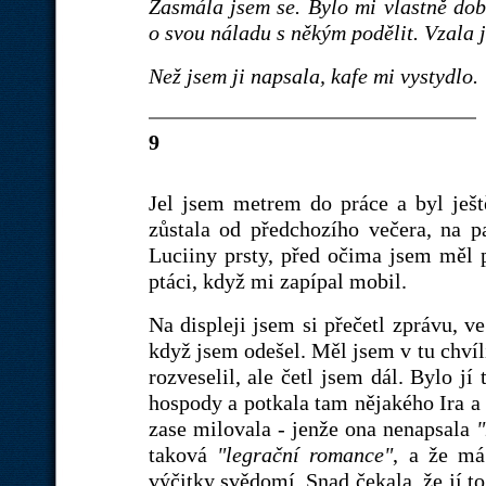
Zasmála jsem se. Bylo mi vlastně dob
o svou náladu s někým podělit. Vzala
Než jsem ji napsala, kafe mi vystydlo.
9
Jel jsem metrem do práce a byl ješt
zůstala od předchozího večera, na pa
Luciiny prsty, před očima jsem měl 
ptáci, když mi zapípal mobil.
Na displeji jsem si přečetl zprávu, v
když jsem odešel. Měl jsem v tu chvíli
rozveselil, ale četl jsem dál. Bylo jí
hospody a potkala tam nějakého Ira a 
zase milovala - jenže ona nenapsala
taková
"legrační romance"
, a že má
výčitky svědomí. Snad čekala, že jí to 