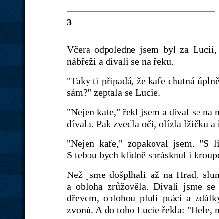
3
Včera odpoledne jsem byl za Lucií, 
nábřeží a dívali se na řeku.
"Taky ti připadá, že kafe chutná úpln
sám?" zeptala se Lucie.
"Nejen kafe," řekl jsem a díval se na 
dívala. Pak zvedla oči, olízla lžičku a
"Nejen kafe," zopakoval jsem. "S 
S tebou bych klidně sprásknul i krou
Než jsme došplhali až na Hrad, slu
a obloha zrůžověla. Dívali jsme se
dřevem, oblohou pluli ptáci a zdál
zvonů. A do toho Lucie řekla: "Hele, 