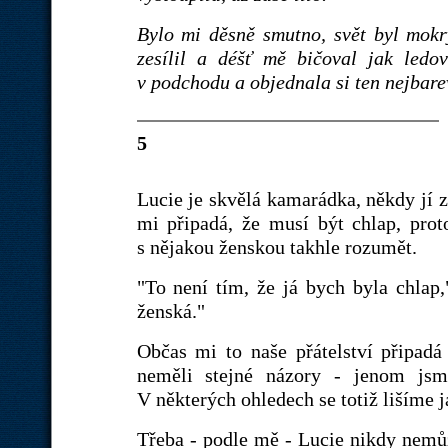
Bylo mi děsně smutno, svět byl mokrý
zesílil a déšť mě bičoval jak led
v podchodu a objednala si ten nejbarev
5
Lucie je skvělá kamarádka, někdy jí z
mi připadá, že musí být chlap, prot
s nějakou ženskou takhle rozumět.
"To není tím, že já bych byla chlap,
ženská."
Občas mi to naše přátelství připadá
neměli stejné názory - jenom jsm
V některých ohledech se totiž lišíme j
Třeba - podle mě - Lucie nikdy nemůž