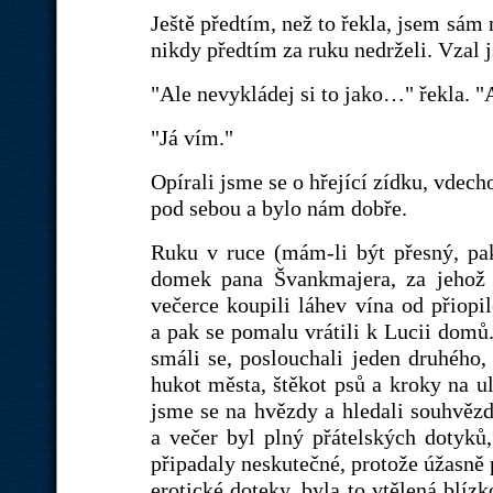
Ještě předtím, než to řekla, jsem sám 
nikdy předtím za ruku nedrželi. Vzal j
"Ale nevykládej si to jako…" řekla. "
"Já vím."
Opírali jsme se o hřející zídku, vdecho
pod sebou a bylo nám dobře.
Ruku v ruce (mám-li být přesný, p
domek pana Švankmajera, za jehož o
večerce koupili láhev vína od přiopil
a pak se pomalu vrátili k Lucii domů. 
smáli se, poslouchali jeden druhého
hukot města, štěkot psů a kroky na ul
jsme se na hvězdy a hledali souhvěz
a večer byl plný přátelských dotyků,
připadaly neskutečné, protože úžasně 
erotické doteky, byla to vtělená blíz