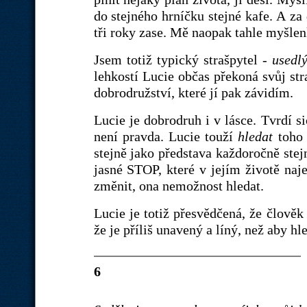
do stejného hrníčku stejné kafe. A za
tři roky zase. Mě naopak tahle myšlen
Jsem totiž typický strašpytel -
usedlý
lehkostí Lucie občas překoná svůj stra
dobrodružství, které jí pak závidím.
Lucie je dobrodruh i v lásce. Tvrdí si
není pravda. Lucie touží
hledat
toho 
stejně jako představa každoročně ste
jasné STOP, které v jejím životě naj
změnit, ona nemožnost hledat.
Lucie je totiž přesvědčená, že člověk 
že je příliš unavený a líný, než aby hle
6