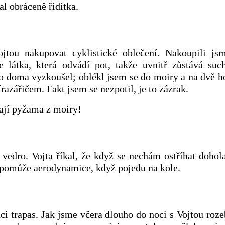
l obráceně řidítka.
jtou nakupovat cyklistické oblečení. Nakoupili js
e látka, která odvádí pot, takže uvnitř zůstává such
o doma vyzkoušel; oblékl jsem se do moiry a na dvě h
razářičem. Fakt jsem se nezpotil, je to zázrak.
ají pyžama z moiry!
vedro. Vojta říkal, že když se nechám ostříhat dohol
o pomůže aerodynamice, když pojedu na kole.
áci trapas. Jak jsme včera dlouho do noci s Vojtou roze