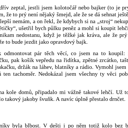
řív zeptal, jestli jsem kolotočář nebo bajker (to je pr
, že to prý není nějaký šmejd, ale že se dá sehnat ještě
lepší nemám, a on řekl, že kdybych si na „stroj“ neku
ětičky“, ušetřil bych půlku peněz a mohl si koupit lehč
nikam nedostanu, když je těžké jak kráva, ale že prý
že to bude jezdit jako opravdový bajk.
odmontovat pár těch věcí, co jsem na to koupil: 
ku, pak košík vepředu na řidítka, zpětné zrcátko, taš
ačku, držák na láhev, blatníky a rádio. Vymohl jsem 
 ten tachoměr. Nedokázal jsem všechny ty věci pobr
na kole domů, připadalo mi vážně takové lehčí. Už to
lo takový jakoby švuňk. A navíc úplně přestalo drnčet.
níky byla blbost. V dešti i po něm totiž kolo bez b