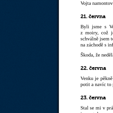
Vojta namontova
21. června
Byli jsme s Vo
z moiry, což j
schválně jsem t
na záchodě s inf
Škoda, že neděl
22. června
Venku je pěkně 
potit a navíc t
23. června
Stal se mi v pr