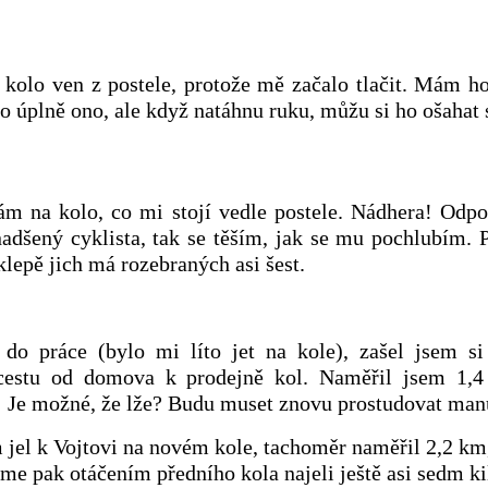
kolo ven z postele, protože mě začalo tlačit. Mám h
to úplně ono, ale když natáhnu ruku, můžu si ho ošahat 
m na kolo, co mi stojí vedle postele. Nádhera! Odpo
nadšený cyklista, tak se těším, jak se mu pochlubím. P
klepě jich má rozebraných asi šest.
do práce (bylo mi líto jet na kole), zašel jsem si
 cestu od domova k prodejně kol. Naměřil jsem 1,
! Je možné, že lže? Budu muset znovu prostudovat man
jel k Vojtovi na novém kole, tachoměr naměřil 2,2 km
jsme pak otáčením předního kola najeli ještě asi sedm k