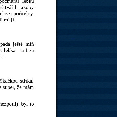
počmáral lebku
é tvářili jakoby
l ze spořitelny.
i mi ji.
padá ještě míň
t lebka. Ta fixa
ec.
íkačkou stříkal
Je super, že mám
ezpotil), byl to