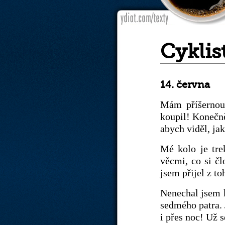
Cyklis
14. června
Mám příšernou 
koupil! Konečně
abych viděl, ja
Mé kolo je tre
věcmi, co si č
jsem přijel z t
Nenechal jsem k
sedmého patra. 
i přes noc! Už 