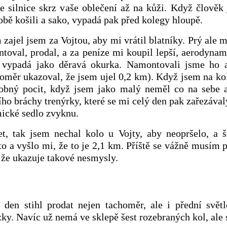
 silnice skrz vaše oblečení až na kůži. Když člověk
obě košili a sako, vypadá pak před kolegy hloupě.
zajel jsem za Vojtou, aby mi vrátil blatníky. Prý ale 
toval, prodal, a za peníze mi koupil lepší, aerodynam
o vypadá jako děravá okurka. Namontovali jsme ho 
oměr ukazoval, že jsem ujel 0,2 km). Když jsem na ko
obný pocit, když jsem jako malý neměl co na sebe 
ho bráchy trenýrky, které se mi celý den pak zařezávaly
ické sedlo zvyknu.
et, tak jsem nechal kolo u Vojty, aby neopršelo, a 
o a vyšlo mi, že to je 2,1 km. Příště se vážně musím p
že ukazuje takové nesmysly.
 den stihl prodat nejen tachoměr, ale i přední světl
zky. Navíc už nemá ve sklepě šest rozebraných kol, ale