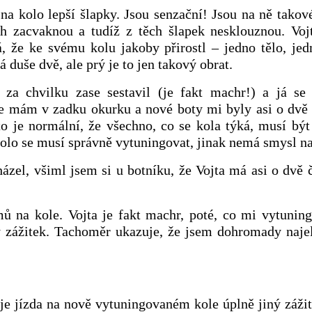
na kolo lepší šlapky. Jsou senzační! Jsou na ně takové
ch zacvaknou a tudíž z těch šlapek nesklouznou. Vojt
, že ke svému kolu jakoby přirostl – jedno tělo, je
 duše dvě, ale prý je to jen takový obrat.
 za chvilku zase sestavil (je fakt machr!) a já se
e mám v zadku okurku a nové boty mi byly asi o dvě 
 to je normální, že všechno, co se kola týká, musí bý
kolo se musí správně vytuningovat, jinak nemá smysl na
zel, všiml jsem si u botníku, že Vojta má asi o dvě 
 na kole. Vojta je fakt machr, poté, co mi vytuning
ý zážitek. Tachoměr ukazuje, že jsem dohromady naje
je jízda na nově vytuningovaném kole úplně jiný záži