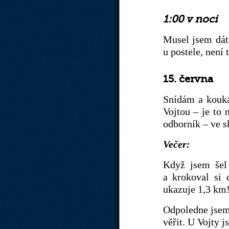
1:00 v noci
Musel jsem dát 
u postele, není 
15. června
Snídám a kouká
Vojtou – je to 
odborník – ve s
Večer:
Když jsem šel 
a krokoval si
ukazuje 1,3 km
Odpoledne jsem 
věřit. U Vojty 