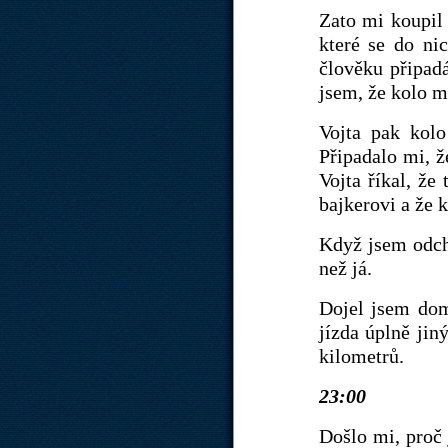
Zato mi koupil 
které se do ni
člověku připadá
jsem, že kolo má
Vojta pak kolo
Připadalo mi, ž
Vojta říkal, že
bajkerovi a že 
Když jsem odchá
než já.
Dojel jsem domů
jízda úplně jin
kilometrů.
23:00
Došlo mi, proč 