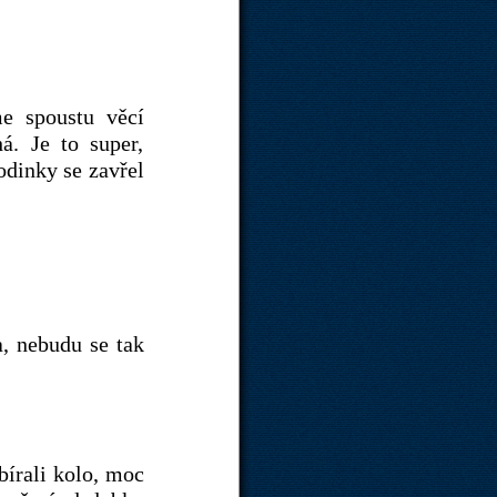
me spoustu věcí
á. Je to super,
odinky se zavřel
a, nebudu se tak
bírali kolo, moc