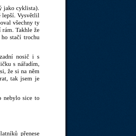
ý jako cyklista).
 lepší. Vysvětlil
poval všechny ty
í rám. Takhle že
 ho stačí trochu
zadní nosič i s
tičku s nářadím,
si, že si na něm
at, tak jsem je
 nebylo sice to
latníků přenese