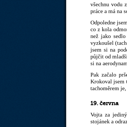
všechnu vodu ze
práce a má na s
Odpoledne jsem 
co z kola odmon
než jako sedl
vyzkoušel (tach
jsem si na pod
půjčit od mladší
si na aerodynam
Pak začalo prš
Krokoval jsem t
tachoměrem je, 
19. června
Vojta za jediný
stojánek a odra