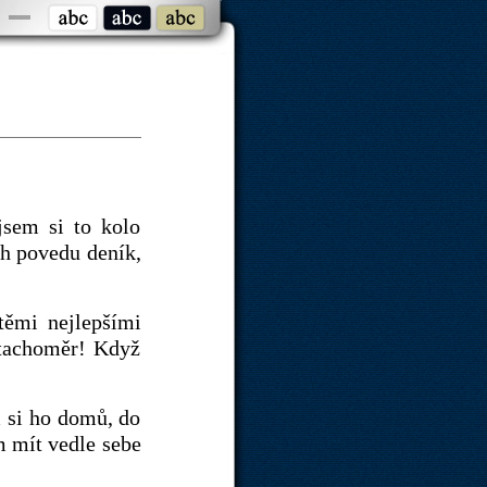
jsem si to kolo
ch povedu deník,
těmi nejlepšími
 tachoměr! Když
m si ho domů, do
m mít vedle sebe