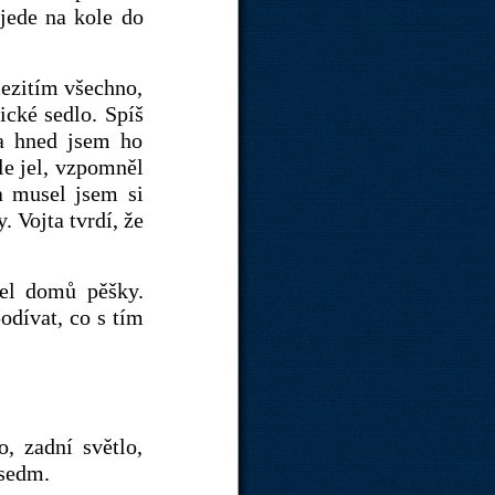
 jede na kole do
mezitím všechno,
ické sedlo. Spíš
a hned jsem ho
le jel, vzpomněl
a musel jsem si
. Vojta tvrdí, že
šel domů pěšky.
odívat, co s tím
o, zadní světlo,
 sedm.