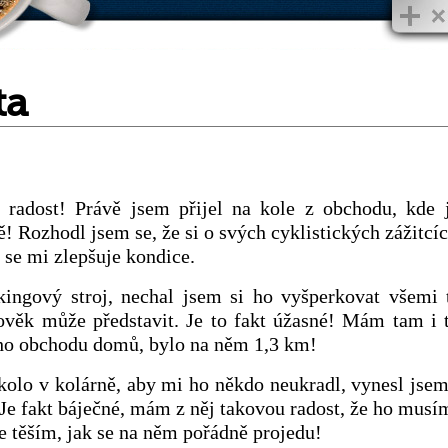
ta
radost! Právě jsem přijel na kole z obchodu, kde 
! Rozhodl jsem se, že si o svých cyklistických zážitcí
k se mi zlepšuje kondice.
kingový stroj, nechal jsem si ho vyšperkovat všemi 
lověk může představit. Je to fakt úžasné! Mám tam i
oho obchodu domů, bylo na něm 1,3 km!
olo v kolárně, aby mi ho někdo neukradl, vynesl jse
Je fakt báječné, mám z něj takovou radost, že ho musí
se těším, jak se na něm pořádně projedu!