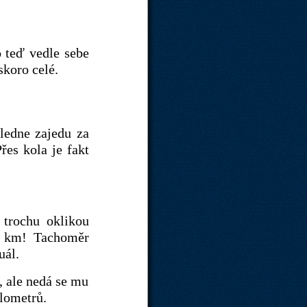
o teď vedle sebe
skoro celé.
ledne zajedu za
řes kola je fakt
 trochu oklikou
4 km! Tachoměr
uál.
, ale nedá se mu
ilometrů.