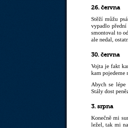
26. června
Stěží můžu psá
vypadlo přední 
smontoval to od
ale nedal, osta
30. června
Vojta je fakt 
kam pojedeme na
Abych se lépe 
Stály dost peně
3. srpna
Konečně mi sun
ležel, tak mi n