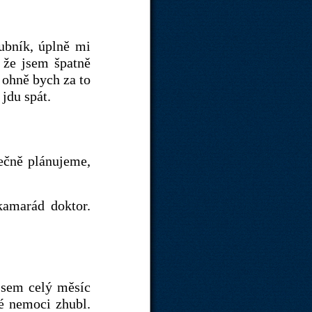
ubník, úplně mi
, že jsem špatně
 ohně bych za to
jdu spát.
ečně plánujeme,
kamarád doktor.
jsem celý měsíc
té nemoci zhubl.