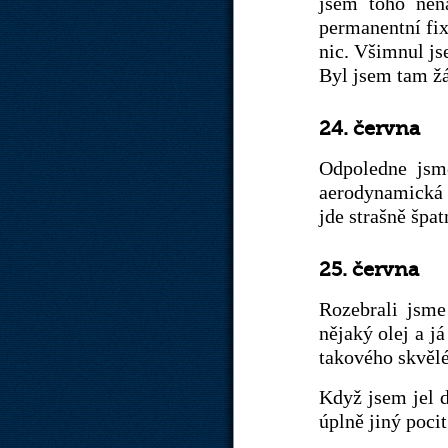
jsem toho nen
permanentní fix
nic. Všimnul js
Byl jsem tam žád
24. června
Odpoledne jsm
aerodynamická n
jde strašně špat
25. června
Rozebrali jsme
nějaký olej a j
takového skvěléh
Když jsem jel d
úplně jiný pocit