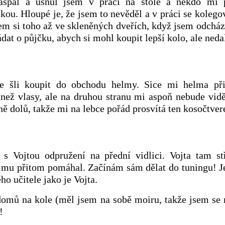
aspal a usnul jsem v práci na stole a někdo mi 
kou. Hloupé je, že jsem to nevěděl a v práci se kolegov
em si toho až ve skleněných dveřích, když jsem odcháze
at o půjčku, abych si mohl koupit lepší kolo, ale nedal
e šli koupit do obchodu helmy. Sice mi helma při
ež vlasy, ale na druhou stranu mi aspoň nebude vidě
ně dolů, takže mi na lebce pořád prosvítá ten kosočtver
 s Vojtou odpružení na přední vidlici. Vojta tam stř
á mu přitom pomáhal. Začínám sám dělat do tuningu! 
o učitele jako je Vojta.
omů na kole (měl jsem na sobě moiru, takže jsem se n
!