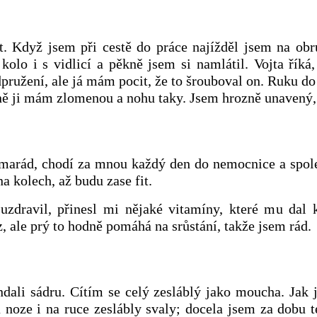
t. Když jsem při cestě do práce najížděl jsem na obr
kolo i s vidlicí a pěkně jsem si namlátil. Vojta říká
pružení, ale já mám pocit, že to šrouboval on. Ruku do
tně ji mám zlomenou a nohu taky. Jsem hrozně unavený, 
kamarád, chodí za mnou každý den do nemocnice a spol
 kolech, až budu zase fit.
uzdravil, přinesl mi nějaké vitamíny, které mu dal 
z, ale prý to hodně pomáhá na srůstání, takže jsem rád.
dali sádru. Cítím se celý zesláblý jako moucha. Jak 
a noze i na ruce zeslábly svaly; docela jsem za dobu 