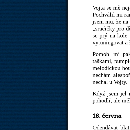
Vojta se mě nejd
Pochválil mi rám
jsem mu, že na 
„sračičky pro d
se prý na kole 
vytuningovat a 
Pomohl mi pak 
taškami, pumpič
melodickou houk
nechám alespoň
nechal u Vojty.
Když jsem jel 
pohodlí, ale mě
18. června
Odendávat blat