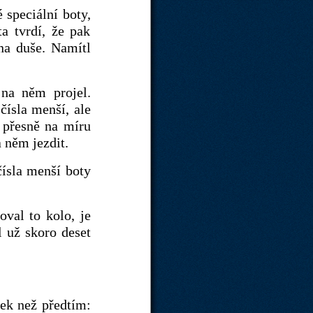
 speciální boty,
a tvrdí, že pak
dna duše. Namítl
 na něm projel.
čísla menší, ale
t přesně na míru
 něm jezdit.
čísla menší boty
oval to kolo, je
l už skoro deset
tek než předtím: