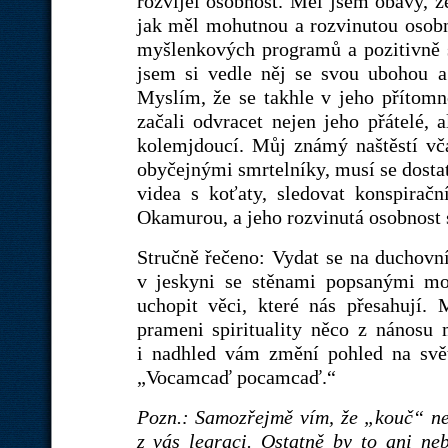
rozvíjel osobnost. Měl jsem obavy, ž
jak měl mohutnou a rozvinutou osobn
myšlenkových programů a pozitivně s
jsem si vedle něj se svou ubohou a 
Myslím, že se takhle v jeho přítomnos
začali odvracet nejen jeho přátelé, a
kolemjdoucí. Můj známý naštěstí vč
obyčejnými smrtelníky, musí se dostat
videa s koťaty, sledovat konspira
Okamurou, a jeho rozvinutá osobnost 
Stručně řečeno: Vydat se na duchovn
v jeskyni se stěnami popsanými mot
uchopit věci, které nás přesahují.
prameni spirituality něco z nánosu 
i nadhled vám změní pohled na svět
„Vocamcaď pocamcaď.“
Pozn.: Samozřejmě vím, že „kouč“ ne
z vás legraci. Ostatně by to ani ne