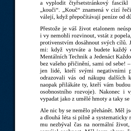
a vyplodit čtyřsetstránkový fascik
„kouči“. „Kouč“ znamená v cizí řeči 
válejí, když přepočítávají peníze od dů
Přestože je váš život etalonem neúsp
i vy nemohli rozvinout, vstát z popel
protivenstvím dosáhnout svých cílů. J
mi: když vytrváte a budete každý 
Mentálních Technik a Jedenáct Každod
bez vašeho přičinění, sami od sebe! – 
jen lidé, kteří svými negativními 
odrazovali vás od nákupu dalších 
naopak přilákáte ty, kteří vám bud
osobnostního rozvoje). Nakonec i 
vypadat jako z umělé hmoty a taky se 
Ale nic by se nemělo přehánět. Měl j
a dlouhá léta si pilně a systematicky 
mu nezbýval čas na normální život, 