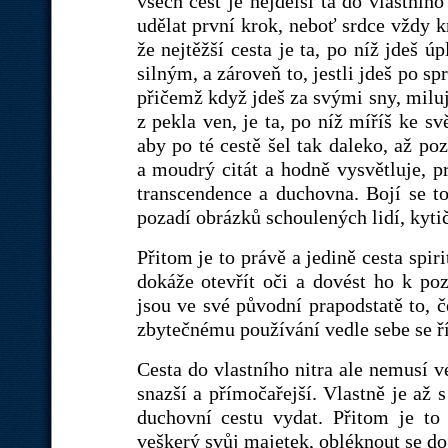
všech cest je nejdelší ta do vlastního
udělat první krok, neboť srdce vždy kr
že nejtěžší cesta je ta, po níž jdeš ú
silným, a zároveň to, jestli jdeš po sp
přičemž když jdeš za svými sny, miluj u
z pekla ven, je ta, po níž míříš ke s
aby po té cestě šel tak daleko, až po
a moudrý citát a hodně vysvětluje, pr
transcendence a duchovna. Bojí se tot
pozadí obrázků schoulených lidí, kytič
Přitom je to právě a jedině cesta spir
dokáže otevřít oči a dovést ho k poz
jsou ve své původní prapodstatě to,
zbytečnému používání vedle sebe se ř
Cesta do vlastního nitra ale nemusí 
snazší a přímočařejší. Vlastně je až 
duchovní cestu vydat. Přitom je to 
veškerý svůj majetek, obléknout se do 