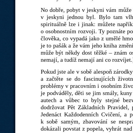
No dobře, pobyt v jeskyni vám může
v jeskyni jednou byl. Bylo tam vlh
spirituálně lze i jinak: můžete napří
o osobnostním rozvoji. Ty poznáte pod
člověka, co vypadá jako z umělé hmot
je to pašák a že vám jeho kniha změní
může být někdy dost těžké – znám os
nemají, a tudíž nemají ani co rozvíjet.
Pokud jste ale v sobě alespoň zárodky 
a začtěte se do fascinujících život
problémy v pracovním i osobním život
je podváděly, děti se jim smály, kuny
autech a vůbec to byly stejné bez
dodržovat Pět Základních Pravidel,
Jedenáct Každodenních Cvičení, a p
k sobě samým, zbavování se nesprá
dokázali povstat z popela, vyhrát nad