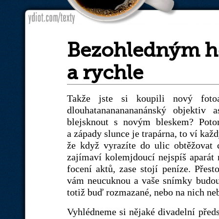
Bezohledným h
a rychle
Takže jste si koupili nový fo
dlouhatanananananánský objektiv 
blejsknout s novým bleskem? Potom
a západy slunce je trapárna, to ví každ
že když vyrazíte do ulic obtěžovat
zajímaví kolemjdoucí nejspíš aparát
focení aktů, zase stojí peníze. Přest
vám neucuknou a vaše snímky budou
totiž buď rozmazané, nebo na nich neb
Vyhlédneme si nějaké divadelní předst