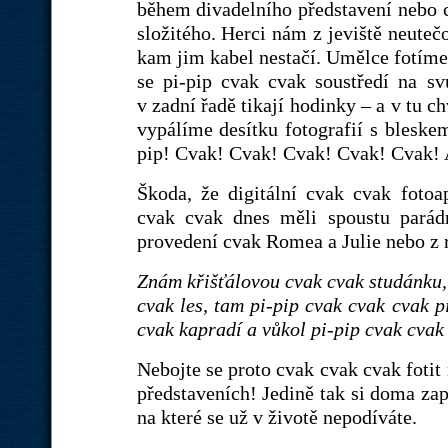
během divadelního představení nebo c
složitého. Herci nám z jeviště neute
kam jim kabel nestačí. Umělce fotíme
se pi-pip cvak cvak soustředí na s
v zadní řadě tikají hodinky – a v tu 
vypálíme desítku fotografií s blesk
pip! Cvak! Cvak! Cvak! Cvak! Cvak! 
Škoda, že digitální cvak cvak fotoa
cvak cvak dnes měli spoustu parád
provedení cvak Romea a Julie nebo z r
Znám křišťálovou cvak cvak studánku, 
cvak les, tam pi-pip cvak cvak cvak p
cvak kapradí a vůkol pi-pip cvak cvak
Nebojte se proto cvak cvak cvak fotit
představeních! Jedině tak si doma zap
na které se už v životě nepodíváte.