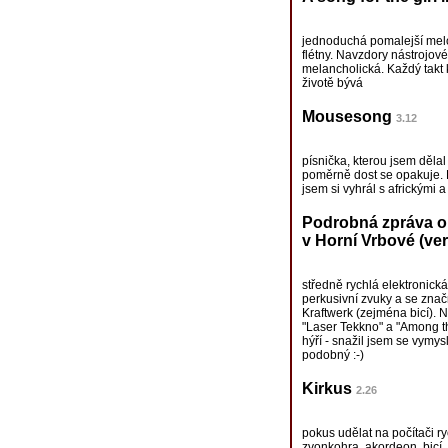
jednoduchá pomalejší melo
flétny. Navzdory nástrojov
melancholická. Každý takt k
životě bývá
Mousesong
3.12
písnička, kterou jsem dělal
poměrně dost se opakuje. 
jsem si vyhrál s africkými 
Podrobná zpráva o
v Horní Vrbové (ver
středně rychlá elektronick
perkusivní zvuky a se zna
Kraftwerk (zejména bicí). 
"Laser Tekkno" a "Among the
hýří - snažil jsem se vymy
podobný :-)
Kirkus
2.26
pokus udělat na počítači ryc
zvonkohra, akordeon, bicí.