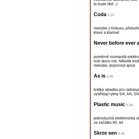
to bude líbit :-)
Coda
1.15
melodie z Kirkusu, přetvoř
klavír a klarinet
Never before ever a
poměrně rozmanitá elektron
hrál skoro rok. Několik mo
melodie, doprovod apod.
As is
2.45
krátká skladba pro rádobya
vystřídají rytmy 5/4, 4/4, 5/4
Plastic music
5.26
jednoduchá elektronická s
ze začátku 80. let
Skrze sen
5.42