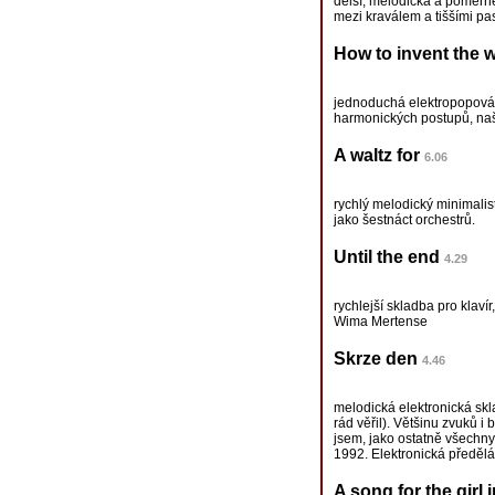
delší, melodická a poměrn
mezi kraválem a tiššími p
How to invent the w
jednoduchá elektropopová 
harmonických postupů, naš
A waltz for
6.06
rychlý melodický minimalisti
jako šestnáct orchestrů.
Until the end
4.29
rychlejší skladba pro klavír
Wima Mertense
Skrze den
4.46
melodická elektronická sk
rád věřil). Většinu zvuků i 
jsem, jako ostatně všechny 
1992. Elektronická předěl
A song for the girl 