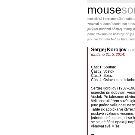
mouse
so
melodická instrumentální hudba
znalostí hudební teorie, not a b
jakýkoli hudební nástroj, triang
podle základního nástroje při jej
jsou ve formátu MP3 a budu sem
Sergej Koroljov
12.0
(přidáno 21. 5. 2014)
Část 1: Sputnik
Část 2: Vostok
Část 3: Sojuz
Část 4: Oslava kosmickéh
Sergej Koroljov (1907–196
úspěchů při dobývání vesm
Vostok. Po falešném obviněn
šéfkonstruktérem sovětskýc
jeho jméno veřejnosti nezn
Tahle skladbička ve čtyřec
postavě výzkumu vesmíru. Z
jednoduché, opakující se 
se stejné části opakují nap
věnoval své Míše.