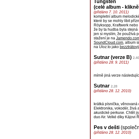
Tungsten
(celé album - klikn
(přidáno 7. 10. 2011)
kompletní album melodické 
které by se mohly líbit př
Röyksopp, Kraftwerk nebo 
že by ta hudba byla stejná
jen si myslím, že používá 
stažení je na
Jamendo.co
SoundCloud.com
, album s
na Uloz.to jako
bezztrátov
Sutnar (verze B)
2.4
(přidáno 28. 9. 2011)
mírně jiná verze následujíc
Sutnar
2.28
(přidáno 28. 12. 2010)
krátká písnička, věnovaná 
Elektronika, vokodér, živá 
akustické perkuse. Chtěl j
duo Air. Velké díky Kájovi 
Pes v dešti
(společ
(přidáno 28. 12. 2010)