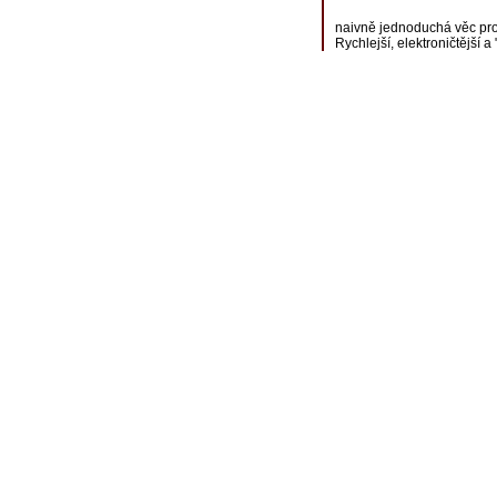
naivně jednoduchá věc pro
Rychlejší, elektroničtější a