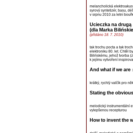
melancholická elektroakust
syrový syntetizér, basu, d
v srpnu 2010 za letní bouř
Ucieczka na drugą 
(dla Marka Biliński
(přidáno 18. 7. 2010)
tak trochu pocta a tak troc
elektroniku 80. let. Chtěl 
Bilińskému, jehož tvorba (z
k jejímu vytvoření inspirov
And what if we are
krátký, rychlý valčík pro něk
Stating the obviou
melodický instrumentální el
vylepšenou recepturou
How to invent the w