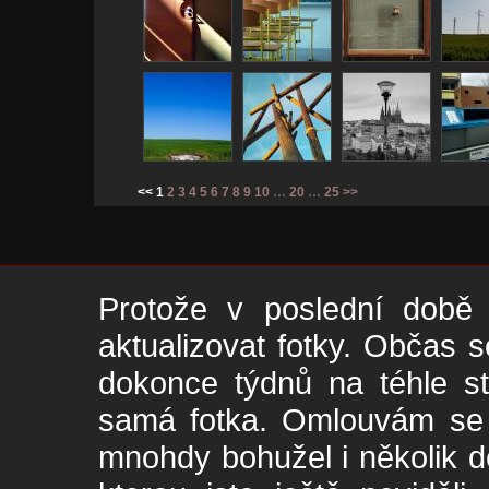
<< 1
2
3
4
5
6
7
8
9
10
…
20
…
25
>>
Protože v poslední době 
aktualizovat fotky. Občas s
dokonce týdnů na téhle s
samá fotka. Omlouvám se -
mnohdy bohužel i několik de