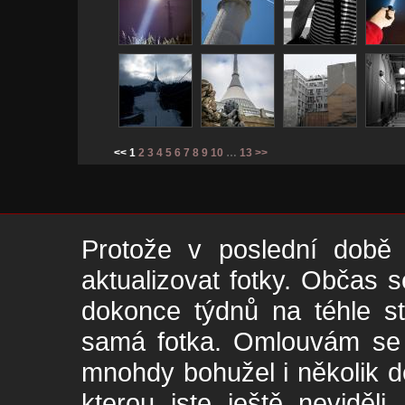
<< 1
2
3
4
5
6
7
8
9
10
…
13
>>
Protože v poslední době 
aktualizovat fotky. Občas s
dokonce týdnů na téhle s
samá fotka. Omlouvám se -
mnohdy bohužel i několik de
kterou jste ještě neviděl