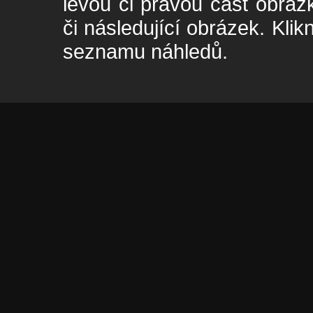
levou či pravou část obrá
či následující obrázek. Klik
seznamu náhledů.