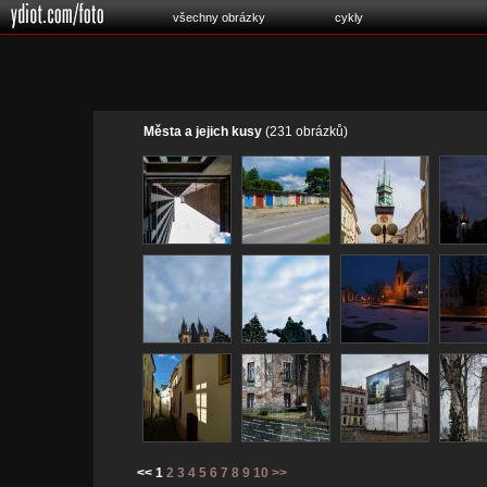
všechny obrázky
cykly
Města a jejich kusy
(231 obrázků)
<< 1
2
3
4
5
6
7
8
9
10
>>