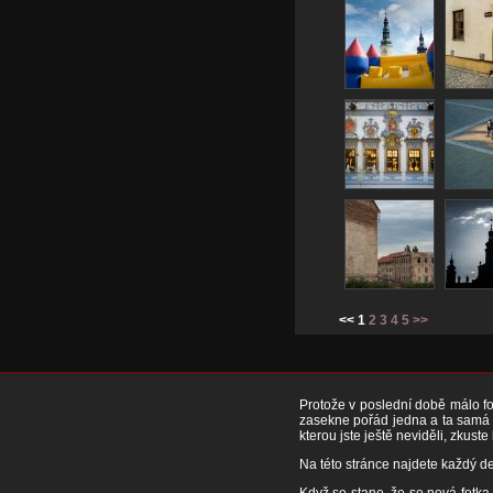
<< 1
2
3
4
5
>>
Protože v poslední době málo fot
zasekne pořád jedna a ta samá f
kterou jste ještě neviděli, zkuste
Na této stránce najdete každý de