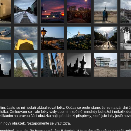
ím, často se mi nedaří aktualizovat fotky. Občas se proto stane, že se na pár dní 
otka. Omlouvám se - ale fotky vždy doplním zpětně, mnohdy bohužel i několik desít
 klikáním na pravou část obrázku najít předchozí příspěvky, které jste taky ještě nevi
n nový obrázek. Nezapomeňte se vrátit zítra.