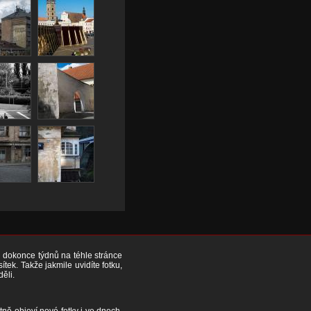
či dokonce týdnů na téhle stránce
ek. Takže jakmile uvidíte fotku,
děli.