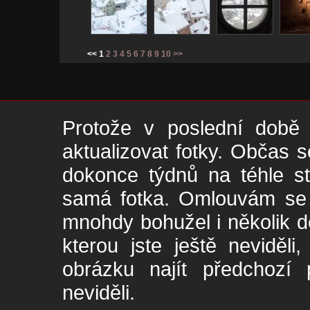
<< 1
2
3
4
5
6
7
8
9
10
>>
Protože v poslední době 
aktualizovat fotky. Občas s
dokonce týdnů na téhle s
samá fotka. Omlouvám se -
mnohdy bohužel i několik de
kterou jste ještě neviděl
obrázku najít předchozí p
neviděli.