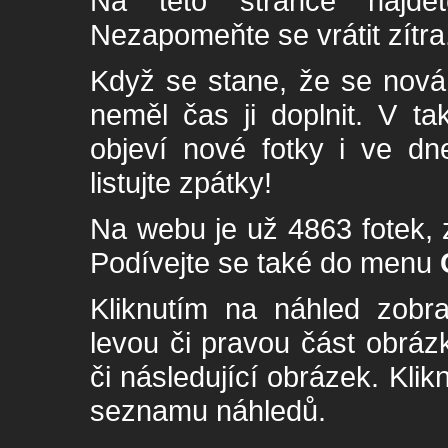
Na této stránce najde
Nezapomeňte se vrátit zítra
Když se stane, že se nová 
neměl čas ji doplnit. V t
objeví nové fotky i ve dn
listujte zpátky!
Na webu je už 4863 fotek, 
Podívejte se také do menu
Kliknutím na náhled zobra
levou či pravou část obrá
či následující obrázek. Klik
seznamu náhledů.