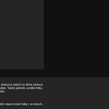
či dokonce týdnů na téhle stránce
ek. Takže jakmile uvidíte fotku,
děli.
tně objeví nové fotky i ve dnech,