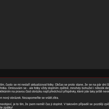
ím, často se mi nedaří aktualizovat fotky. Občas se proto stane, že se na pár dní 
otka. Omlouvám se - ale fotky vždy doplním zpětně, mnohdy bohužel i několik desít
 klikáním na pravou část obrázku najít předchozí příspěvky, které jste taky ještě nevi
n nový obrázek. Nezapomeňte se vrátit zítra.
neobjeví, je to tím, že jsem neměl čas ji doplnit. V takovém případě se později zpě
te zpátky!