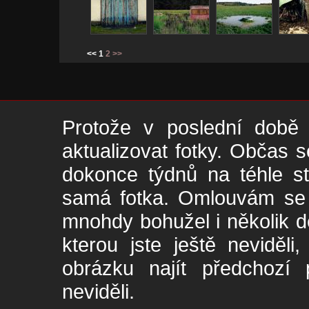
<< 1
2
>>
Protože v poslední době 
aktualizovat fotky. Občas s
dokonce týdnů na téhle s
samá fotka. Omlouvám se -
mnohdy bohužel i několik de
kterou jste ještě neviděl
obrázku najít předchozí p
neviděli.