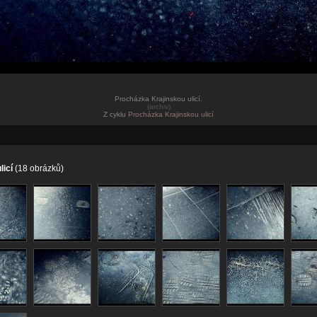
Procházka Krajinskou ulicí.
(archiv)
Z cyklu
Procházka Krajinskou ulicí
licí
(18 obrázků)