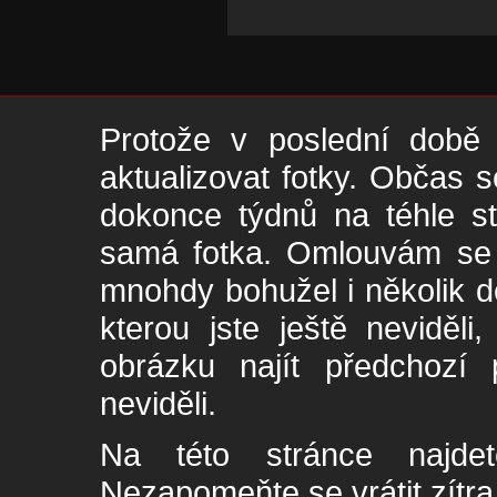
Protože v poslední době 
aktualizovat fotky. Občas s
dokonce týdnů na téhle s
samá fotka. Omlouvám se -
mnohdy bohužel i několik de
kterou jste ještě neviděl
obrázku najít předchozí p
neviděli.
Na této stránce najde
Nezapomeňte se vrátit zítra