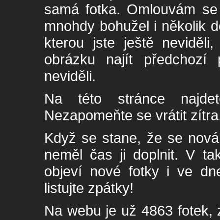
samá fotka. Omlouvám se -
mnohdy bohužel i několik de
kterou jste ještě neviděl
obrázku najít předchozí p
neviděli.
Na této stránce najde
Nezapomeňte se vrátit zítra
Když se stane, že se nová 
neměl čas ji doplnit. V t
objeví nové fotky i ve dn
listujte zpátky!
Na webu je už 4863 fotek, 