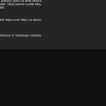
či dokonce týdnů na téhle stránce
ek. Takže jakmile uvidíte fotku,
děli.
tně objeví nové fotky i ve dnech,
edchozí či následující obrázek.