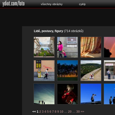
všechny obrázky
cykly
Lidé, postavy, figury
(714 obrázků)
<< 1
2
3
4
5
6
7
8
9
10
…
20
…
30
>>