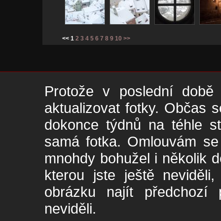
<< 1
2
3
4
5
6
7
8
9
10
>>
Protože v poslední době 
aktualizovat fotky. Občas s
dokonce týdnů na téhle s
samá fotka. Omlouvám se -
mnohdy bohužel i několik de
kterou jste ještě neviděl
obrázku najít předchozí p
neviděli.