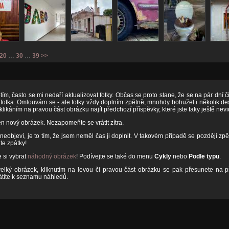
20
…
30
…
39
>>
ím, často se mi nedaří aktualizovat fotky. Občas se proto stane, že se na pár dní 
otka. Omlouvám se - ale fotky vždy doplním zpětně, mnohdy bohužel i několik desít
 klikáním na pravou část obrázku najít předchozí příspěvky, které jste taky ještě nevi
n nový obrázek. Nezapomeňte se vrátit zítra.
neobjeví, je to tím, že jsem neměl čas ji doplnit. V takovém případě se později zpě
te zpátky!
 si vybrat
náhodný obrázek
! Podívejte se také do menu
Cykly
nebo
Podle typu
.
velký obrázek, kliknutím na levou či pravou část obrázku se pak přesunete na př
rátíte k seznamu náhledů.