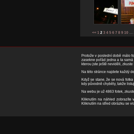
<<
1
2
3
4
5
6
7
8
9
10
…
Protože v poslední době málo fot
zasekne pořád jedna a ta samá f
kterou jste ještě neviděli, zkuste
Na této stránce najdete každý de
Když se stane, že se nová fotka 
kdy původně chyběly, takže listuj
Na webu je už 4863 fotek, zkuste
Kliknutím na náhled zobrazíte 
Kliknutím na střed obrázku se v