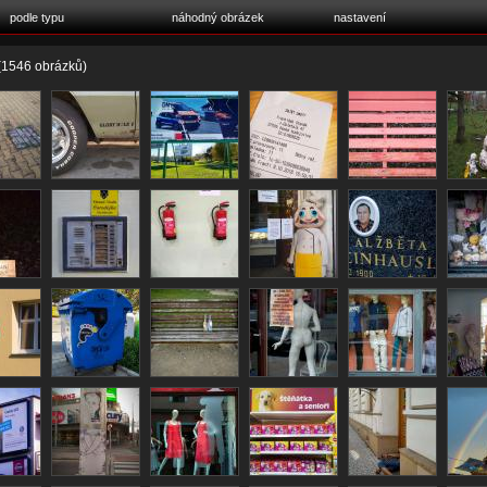
podle typu
náhodný obrázek
nastavení
(1546 obrázků)