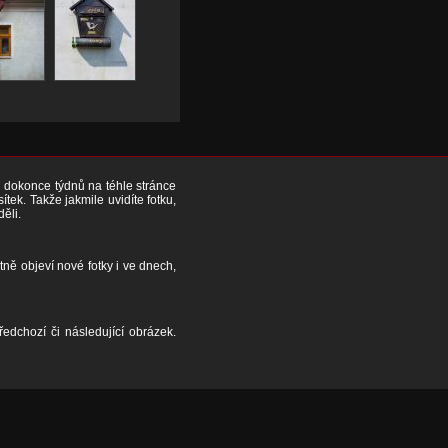
či dokonce týdnů na téhle stránce
ek. Takže jakmile uvidíte fotku,
děli.
tně objeví nové fotky i ve dnech,
edchozí či následující obrázek.