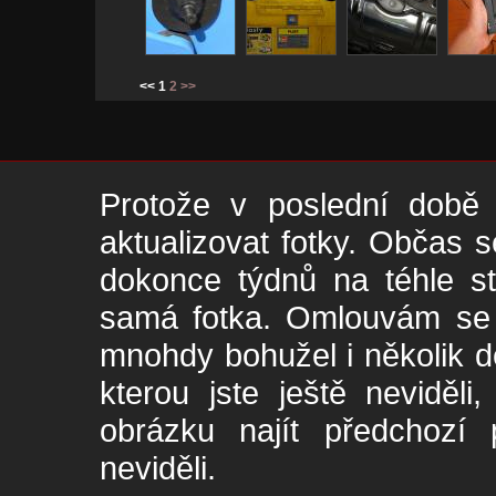
<< 1
2
>>
Protože v poslední době 
aktualizovat fotky. Občas s
dokonce týdnů na téhle s
samá fotka. Omlouvám se -
mnohdy bohužel i několik de
kterou jste ještě neviděl
obrázku najít předchozí p
neviděli.