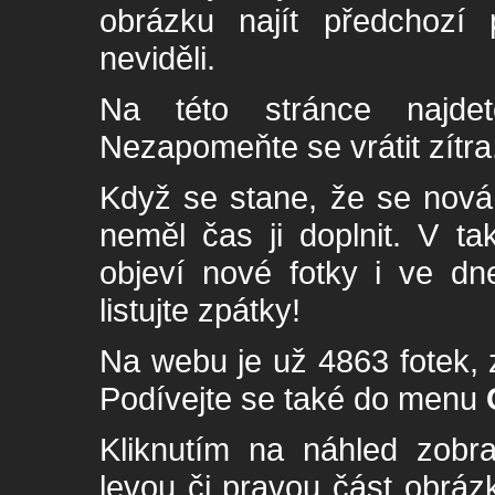
obrázku najít předchozí p
neviděli.
Na této stránce najde
Nezapomeňte se vrátit zítra
Když se stane, že se nová 
neměl čas ji doplnit. V t
objeví nové fotky i ve dn
listujte zpátky!
Na webu je už 4863 fotek, 
Podívejte se také do menu
Kliknutím na náhled zobra
levou či pravou část obrá