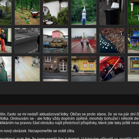
ím, často se mi nedaří aktualizovat fotky. Občas se proto stane, že se na pár dní 
otka. Omlouvám se - ale fotky vždy doplním zpětně, mnohdy bohužel i několik desít
 klikáním na pravou část obrázku najít předchozí příspěvky, které jste taky ještě nevi
n nový obrázek. Nezapomeňte se vrátit zítra.