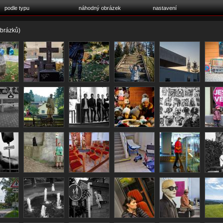
podle typu
náhodný obrázek
nastavení
brázků)