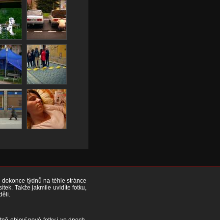
či dokonce týdnů na téhle stránce
ek. Takže jakmile uvidíte fotku,
děli.