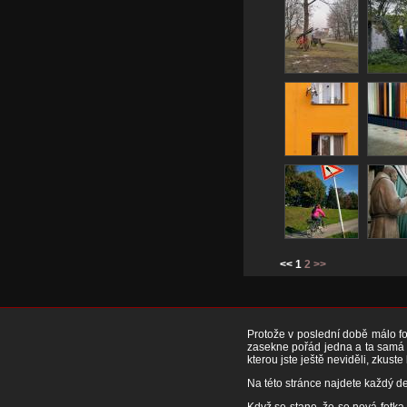
<< 1
2
>>
Protože v poslední době málo fot
zasekne pořád jedna a ta samá f
kterou jste ještě neviděli, zkuste
Na této stránce najdete každý de