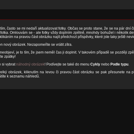
ím, často se mi nedaří aktualizovat fotky. Občas se proto stane, že se na pár dní 
otka. Omlouvám se - ale fotky vždy doplním zpětně, mnohdy bohužel i několik desít
 klikáním na pravou část obrázku najít předchozí příspěvky, které jste taky ještě nevi
n nový obrázek. Nezapomeňte se vrátit zítra.
neobjeví, je to tím, že jsem neměl čas ji doplnit. V takovém případě se později zpě
te zpátky!
 si vybrat
náhodný obrázek
! Podívejte se také do menu
Cykly
nebo
Podle typu
.
velký obrázek, kliknutím na levou či pravou část obrázku se pak přesunete na př
rátíte k seznamu náhledů.