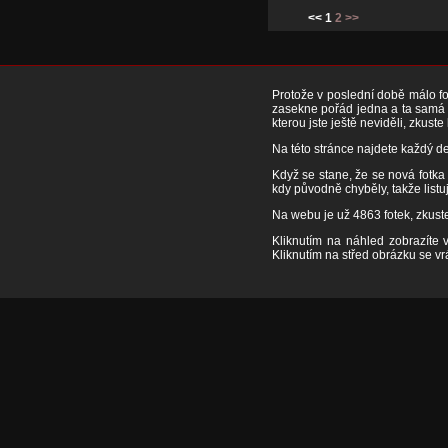
<< 1
2
>>
Protože v poslední době málo fot
zasekne pořád jedna a ta samá f
kterou jste ještě neviděli, zkuste
Na této stránce najdete každý de
Když se stane, že se nová fotka 
kdy původně chyběly, takže listuj
Na webu je už 4863 fotek, zkuste
Kliknutím na náhled zobrazíte 
Kliknutím na střed obrázku se v