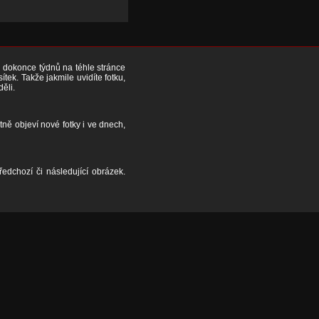
či dokonce týdnů na téhle stránce
ek. Takže jakmile uvidíte fotku,
děli.
tně objeví nové fotky i ve dnech,
edchozí či následující obrázek.