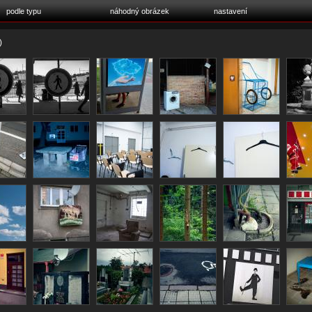
podle typu
náhodný obrázek
nastavení
)