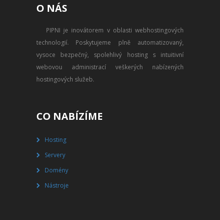
O NÁS
PŘEVOD NA PLACENÝ SSD
WEBHOSTING
PIPNI je inovátorem v oblasti webhostingových
technologií. Poskytujeme plně automatizovaný,
PŘEHLED SSD MULTIHOSTINGU
vysoce bezpečný, spolehlivý hosting s intuitivní
REGISTRACE SSD MULTIHOSTINGU
webovou administrací veškerých nabízených
hostingových služeb.
SERVERY
PŘEHLED VPS
CO NABÍZÍME
REGISTRACE VPS
Hosting
Servery
PŘEHLED VIRTUALBOXU
Domény
REGISTRACE VIRTUALBOXU
Nástroje
PŘEHLED BLADESERVERU