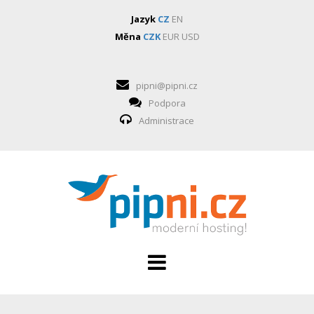
Jazyk
CZ
EN
Měna
CZK
EUR
USD
pipni@pipni.cz
Podpora
Administrace
HOSTING