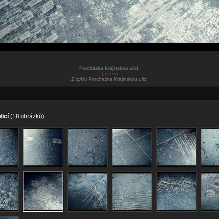
Procházka Krajinskou ulicí.
(archiv)
Z cyklu
Procházka Krajinskou ulicí
licí
(18 obrázků)