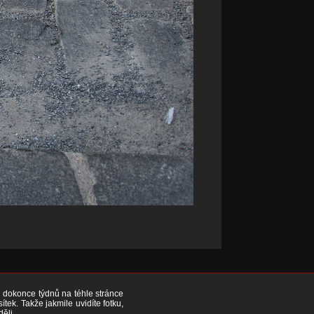
či dokonce týdnů na téhle stránce
ek. Takže jakmile uvidíte fotku,
děli.