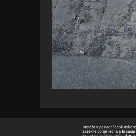
Protože v poslední době málo fot
zasekne pořád jedna a ta samá f
kterou jste ještě neviděli, zkuste