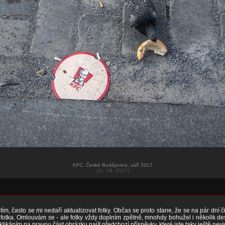
KFC. České Budějovice, září 2017
(11. 09. 2017)
ím, často se mi nedaří aktualizovat fotky. Občas se proto stane, že se na pár dní 
otka. Omlouvám se - ale fotky vždy doplním zpětně, mnohdy bohužel i několik desít
 klikáním na pravou část obrázku najít předchozí příspěvky, které jste taky ještě nevi