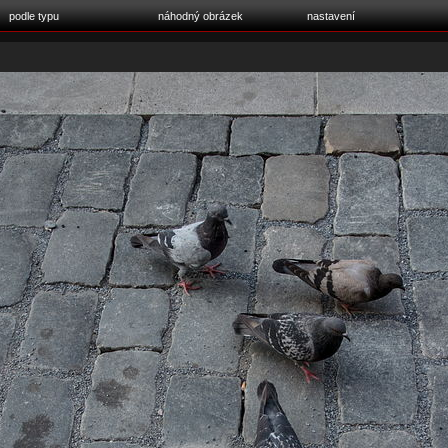
podle typu
náhodný obrázek
nastavení