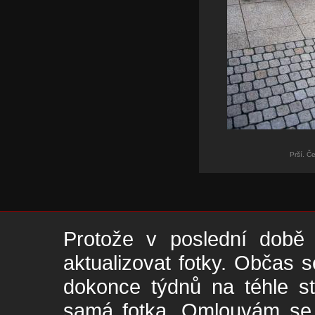
Prší. Č
Protože v poslední době 
aktualizovat fotky. Občas s
dokonce týdnů na téhle s
samá fotka. Omlouvám se -