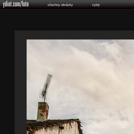
všechny obrázky
cykly