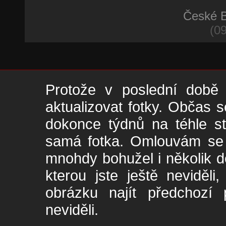
České B
(09
Protože v poslední době 
aktualizovat fotky. Občas s
dokonce týdnů na téhle s
samá fotka. Omlouvám se -
mnohdy bohužel i několik de
kterou jste ještě neviděl
obrázku najít předchozí p
neviděli.